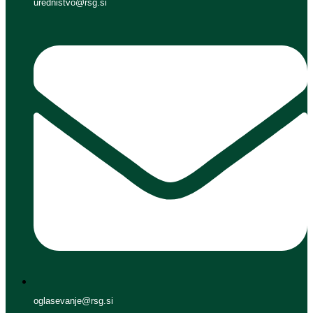
urednistvo@rsg.si
oglasevanje@rsg.si