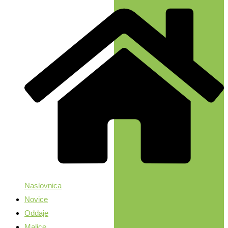
Naslovnica
Novice
Oddaje
Malice