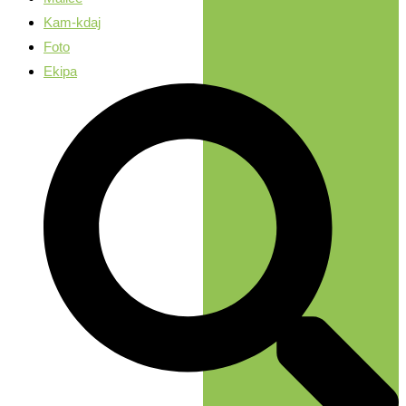
Kam-kdaj
Foto
Ekipa