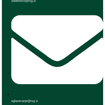
urednistvo@rsg.si
oglasevanje@rsg.si