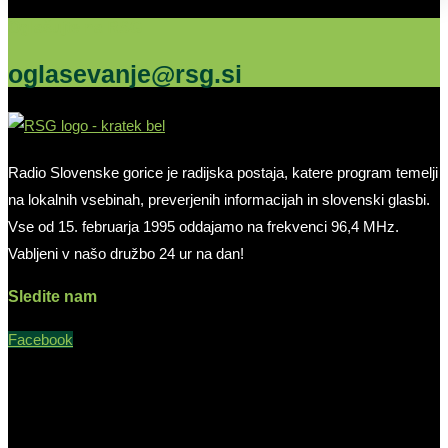
Oglašujte na RSG
oglasevanje@rsg.si
Radio Slovenske gorice je radijska postaja, katere program temelji
na lokalnih vsebinah, preverjenih informacijah in slovenski glasbi.
Vse od 15. februarja 1995 oddajamo na frekvenci 96,4 MHz.
Vabljeni v našo družbo 24 ur na dan!
Sledite nam
Facebook