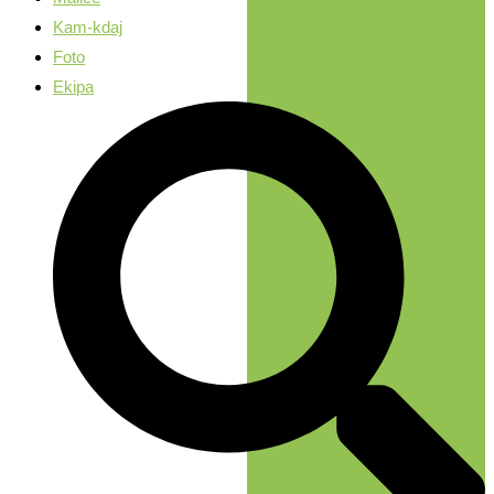
Kam-kdaj
Foto
Ekipa