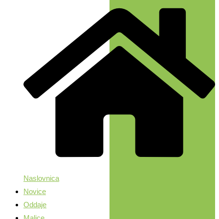
Naslovnica
Novice
Oddaje
Malice