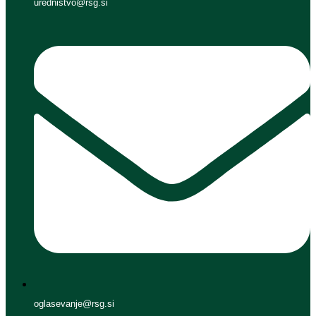
urednistvo@rsg.si
oglasevanje@rsg.si