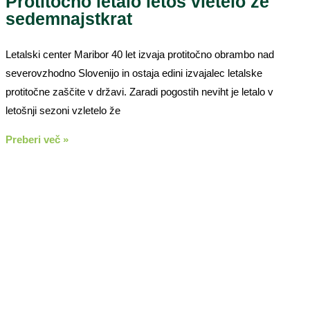
Protitočno letalo letos vletelo že
sedemnajstkrat
Letalski center Maribor 40 let izvaja protitočno obrambo nad
severovzhodno Slovenijo in ostaja edini izvajalec letalske
protitočne zaščite v državi. Zaradi pogostih neviht je letalo v
letošnji sezoni vzletelo že
Preberi več »