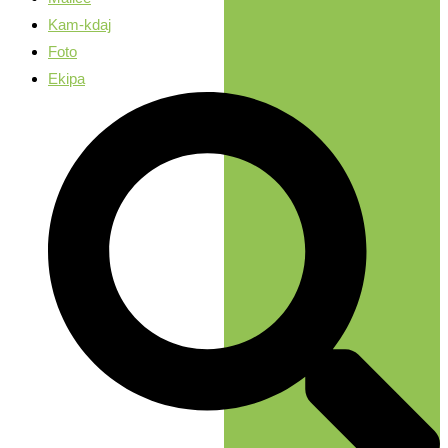
Kam-kdaj
Foto
Ekipa