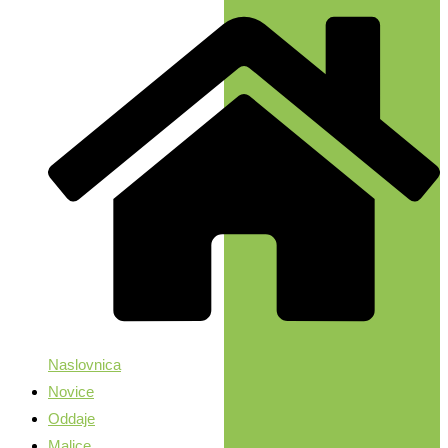
Naslovnica
Novice
Oddaje
Malice