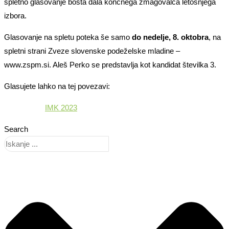
spletno glasovanje bosta dala končnega zmagovalca letošnjega
izbora.
Glasovanje na spletu poteka še samo
do nedelje, 8. oktobra
, na
spletni strani Zveze slovenske podeželske mladine –
www.zspm.si. Aleš Perko se predstavlja kot kandidat številka 3.
Glasujete lahko na tej povezavi:
IMK 2023
Search