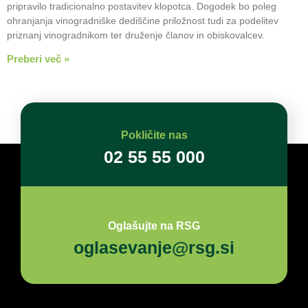
pripravilo tradicionalno postavitev klopotca. Dogodek bo poleg
ohranjanja vinogradniške dediščine priložnost tudi za podelitev
priznanj vinogradnikom ter druženje članov in obiskovalcev.
Preberi več »
Pokličite nas
02 55 55 000
Oglašujte na RSG
oglasevanje@rsg.si