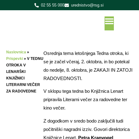
02 55 55 000
urednistvo@rsg.si
Naslovnica
»
Osrednja tema letošnjega Tedna otroka, ki
Prispevki
»
V TEDNU
se je začel včeraj, 2. oktobra, in bo potekal
OTROKA V
do nedelje, 8. oktobra, je ZAKAJI IN ZATOJI
LENARŠKI
RADOVEDNOSTI.
KNJIŽNICI
LITERARNI VEČER
V sklopu tega tedna bo Knjižnica Lenart
ZA RADOVEDNE
pripravila Literarni večer za radovedne ter
kino večer.
Z dogodkom v sredo bodo zaključili tudi
počitniški nagradni izziv. Govori direktorica
Knjižnice Lenart,
Petra Kranvogel