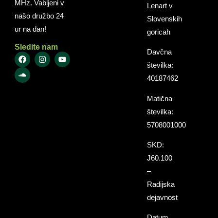
MHz. Vabljeni v
Lenart v
našo družbo 24
Slovenskih
ur na dan!
goricah
Sledite nam
Davčna
številka:
40187462
Matična
številka:
5708001000
SKD:
J60.100
–
Radijska
dejavnost
Datum