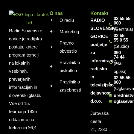
O nas
Kontakt
02 55 55
O radiu
RADIO
000
SLOVENSKE
(Centrala)
Radio Slovenske
Marketing
02 55
GORICE
gorice je radijska
55 0 55
Pravno
podjetje
(Studio)
postaja, katere
obvestilo
za
090
program temelji
74 44
informiranje,
Pravilnik o
na lokalnih
(Mali
radijsko
piškotkih
vsebinah,
oglasi)
in
02 55 55
preverjenih
Pravilnik o
000
televizijsko
informacijah in
(Oglaševa
zasebnosti
dejavnost
slovenski glasbi.
urednist
d.o.o.
oglaseva
Vse od 15.
februarja 1995
Jurovska
oddajamo na
cesta
frekvenci 96,4
21, 2230