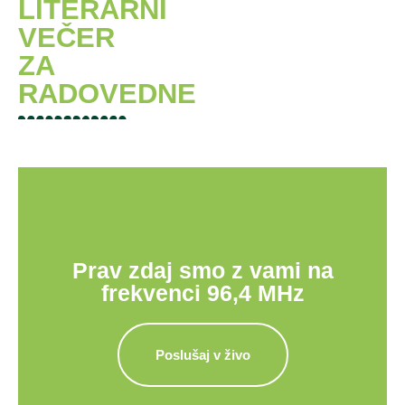
LITERARNI
VEČER
ZA
RADOVEDNE
Prav zdaj smo z vami na
frekvenci 96,4 MHz
Poslušaj v živo