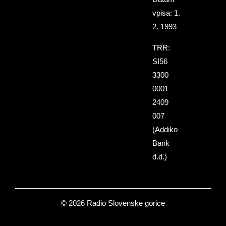
vpisa: 1.
2. 1993
TRR:
SI56
3300
0001
2409
007
(Addiko
Bank
d.d.)
© 2026 Radio Slovenske gorice