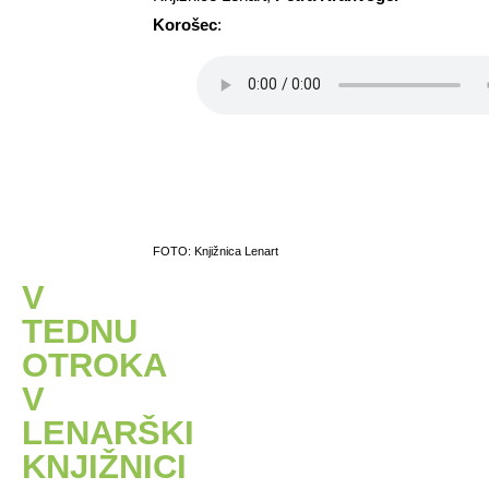
Korošec
:
FOTO: Knjižnica Lenart
V
TEDNU
OTROKA
V
LENARŠKI
KNJIŽNICI