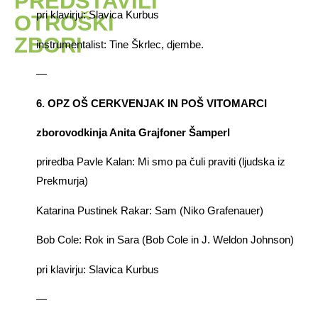
PREDSTAVILI
pri klavirju: Slavica Kurbus
OTROŠKI
ZBORI
instrumentalist: Tine Škrlec, djembe.
—
6. OPZ OŠ CERKVENJAK IN POŠ VITOMARCI
zborovodkinja Anita Grajfoner Šamperl
priredba Pavle Kalan: Mi smo pa čuli praviti (ljudska iz
Prekmurja)
Katarina Pustinek Rakar: Sam (Niko Grafenauer)
Bob Cole: Rok in Sara (Bob Cole in J. Weldon Johnson)
pri klavirju: Slavica Kurbus
—