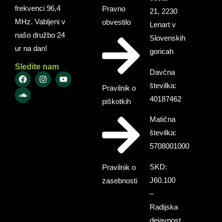
frekvenci 96,4
Pravno
21, 2230
MHz. Vabljeni v
obvestilo
Lenart v
našo družbo 24
Slovenskih
ur na dan!
goricah
Sledite nam
Davčna
številka:
Pravilnik o
40187462
piškotkih
Matična
številka:
5708001000
SKD:
Pravilnik o
J60.100
zasebnosti
–
Radijska
dejavnost