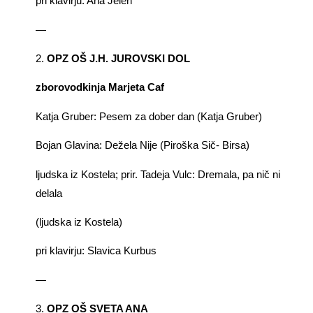
pri klavirju: Ana Jelen
—
2.
OPZ OŠ J.H. JUROVSKI DOL
zborovodkinja Marjeta Caf
Katja Gruber: Pesem za dober dan (Katja Gruber)
Bojan Glavina: Dežela Nije (Piroška Sič- Birsa)
ljudska iz Kostela; prir. Tadeja Vulc: Dremala, pa nič ni
delala
(ljudska iz Kostela)
pri klavirju: Slavica Kurbus
—
3.
OPZ OŠ SVETA ANA