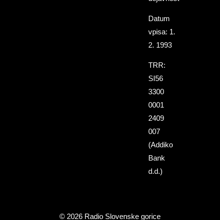
Datum
vpisa: 1.
2. 1993
TRR:
SI56
3300
0001
2409
007
(Addiko
Bank
d.d.)
© 2026 Radio Slovenske gorice