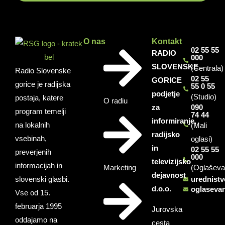
O nas
Kontakt
02 55 55
RADIO
000
SLOVENSKE
(Centrala)
Radio Slovenske
02 55
GORICE
gorice je radijska
55 0 55
podjetje
(Studio)
postaja, katere
O radiu
za
090
program temelji
74 44
informiranje,
na lokalnih
(Mali
radijsko
vsebinah,
oglasi)
in
02 55 55
preverjenih
000
televizijsko
informacijah in
Marketing
(Oglaševa
dejavnost
slovenski glasbi.
urednist
d.o.o.
oglaseva
Vse od 15.
februarja 1995
Jurovska
oddajamo na
cesta