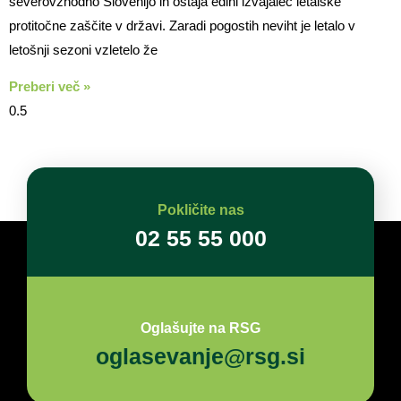
severovzhodno Slovenijo in ostaja edini izvajalec letalske
protitočne zaščite v državi. Zaradi pogostih neviht je letalo v
letošnji sezoni vzletelo že
Preberi več »
Pokličite nas
02 55 55 000
Oglašujte na RSG
oglasevanje@rsg.si