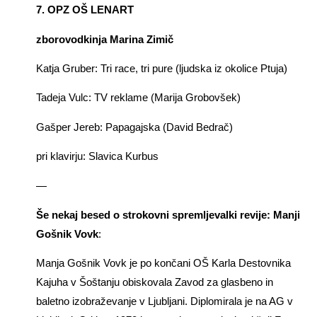
7. OPZ OŠ LENART
zborovodkinja Marina Zimič
Katja Gruber: Tri race, tri pure (ljudska iz okolice Ptuja)
Tadeja Vulc: TV reklame (Marija Grobovšek)
Gašper Jereb: Papagajska (David Bedrač)
pri klavirju: Slavica Kurbus
—
Še nekaj besed o strokovni spremljevalki revije: Manji
Gošnik Vovk
:
Manja Gošnik Vovk je po končani OŠ Karla Destovnika
Kajuha v Šoštanju obiskovala Zavod za glasbeno in
baletno izobraževanje v Ljubljani. Diplomirala je na AG v