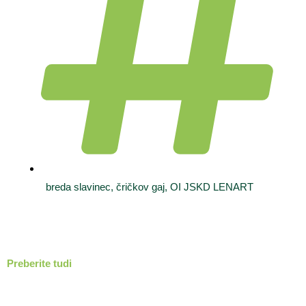
breda slavinec
,
čričkov gaj
,
OI JSKD LENART
Preberite tudi