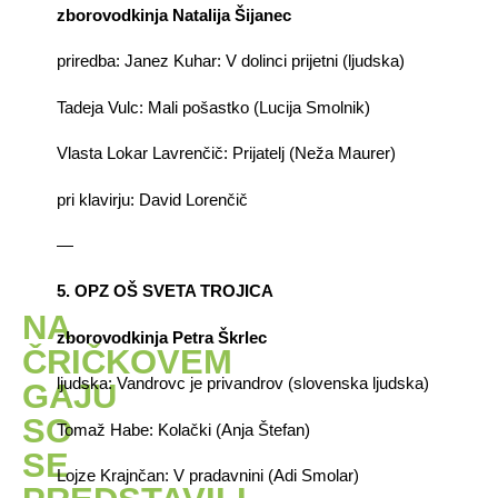
zborovodkinja Natalija Šijanec
priredba: Janez Kuhar: V dolinci prijetni (ljudska)
Tadeja Vulc: Mali pošastko (Lucija Smolnik)
Vlasta Lokar Lavrenčič: Prijatelj (Neža Maurer)
pri klavirju: David Lorenčič
—
5. OPZ OŠ SVETA TROJICA
NA
zborovodkinja Petra Škrlec
ČRIČKOVEM
ljudska: Vandrovc je privandrov (slovenska ljudska)
GAJU
SO
Tomaž Habe: Kolački (Anja Štefan)
SE
Lojze Krajnčan: V pradavnini (Adi Smolar)