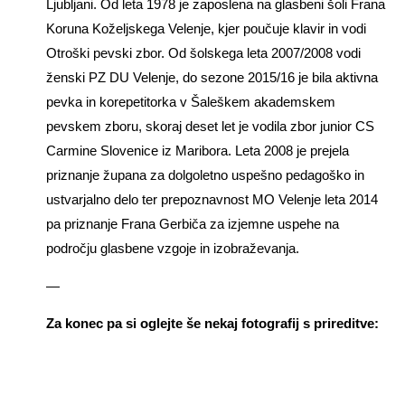
Ljubljani. Od leta 1978 je zaposlena na glasbeni šoli Frana
Koruna Koželjskega Velenje, kjer poučuje klavir in vodi
Otroški pevski zbor. Od šolskega leta 2007/2008 vodi
ženski PZ DU Velenje, do sezone 2015/16 je bila aktivna
pevka in korepetitorka v Šaleškem akademskem
pevskem zboru, skoraj deset let je vodila zbor junior CS
Carmine Slovenice iz Maribora. Leta 2008 je prejela
priznanje župana za dolgoletno uspešno pedagoško in
ustvarjalno delo ter prepoznavnost MO Velenje leta 2014
pa priznanje Frana Gerbiča za izjemne uspehe na
področju glasbene vzgoje in izobraževanja.
—
Za konec pa si oglejte še nekaj fotografij s prireditve: