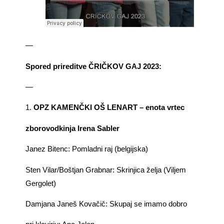
—
Spored prireditve ČRIČKOV GAJ 2023:
—
1.
OPZ KAMENČKI OŠ LENART – enota vrtec
zborovodkinja Irena Sabler
Janez Bitenc: Pomladni raj (belgijska)
Sten Vilar/Boštjan Grabnar: Skrinjica želja (Viljem
Gergolet)
Damjana Janeš Kovačič: Skupaj se imamo dobro