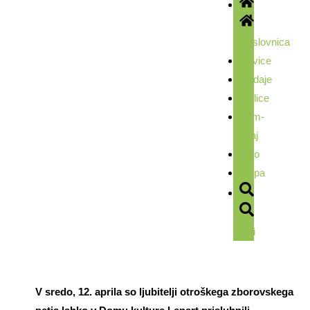
Naslovnica
Novice
Oddaje
Malice
Kam-
kdaj
Foto
Ekipa
Išči
V sredo, 12. aprila so ljubitelji otroškega zborovskega