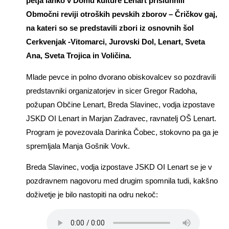
petja lahko v Domu kulture Lenart prisluhnili
Območni reviji otroških pevskih zborov – Čričkov gaj,
na kateri so se predstavili zbori iz osnovnih šol
Cerkvenjak -Vitomarci, Jurovski Dol, Lenart, Sveta
Ana, Sveta Trojica in Voličina.
Mlade pevce in polno dvorano obiskovalcev so pozdravili
predstavniki organizatorjev in sicer Gregor Radoha,
požupan Občine Lenart, Breda Slavinec, vodja izpostave
JSKD OI Lenart in Marjan Zadravec, ravnatelj OŠ Lenart.
Program je povezovala Darinka Čobec, stokovno pa ga je
spremljala Manja Gošnik Vovk.
Breda Slavinec, vodja izpostave JSKD OI Lenart se je v
pozdravnem nagovoru med drugim spomnila tudi, kakšno
doživetje je bilo nastopiti na odru nekoč: