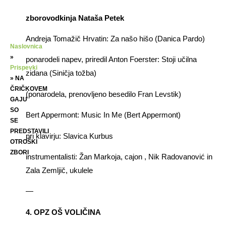
zborovodkinja Nataša Petek
Andreja Tomažič Hrvatin: Za našo hišo (Danica Pardo)
Naslovnica
»
ponarodeli napev, priredil Anton Foerster: Stoji učilna
Prispevki
zidana (Siničja tožba)
»
NA
ČRIČKOVEM
(ponarodela, prenovljeno besedilo Fran Levstik)
GAJU
SO
Bert Appermont: Music In Me (Bert Appermont)
SE
PREDSTAVILI
pri klavirju: Slavica Kurbus
OTROŠKI
ZBORI
instrumentalisti: Žan Markoja, cajon , Nik Radovanović in
Zala Zemljič, ukulele
—
4. OPZ OŠ VOLIČINA