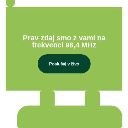
Prav zdaj smo z vami na
frekvenci 96,4 MHz
Poslušaj v živo