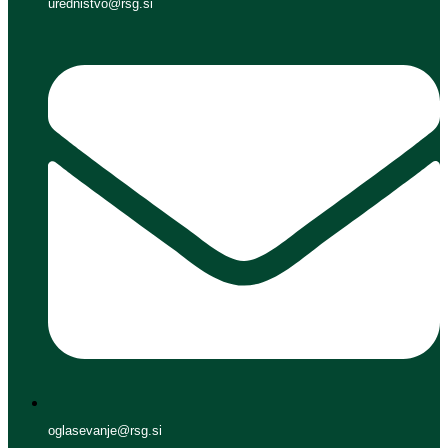
urednistvo@rsg.si
oglasevanje@rsg.si