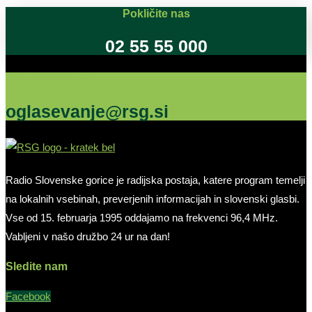
Pokličite nas
02 55 55 000
Oglašujte na RSG
oglasevanje@rsg.si
Radio Slovenske gorice je radijska postaja, katere program temelji
na lokalnih vsebinah, preverjenih informacijah in slovenski glasbi.
Vse od 15. februarja 1995 oddajamo na frekvenci 96,4 MHz.
Vabljeni v našo družbo 24 ur na dan!
Sledite nam
Facebook