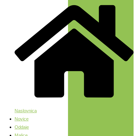
Naslovnica
Novice
Oddaje
Malice