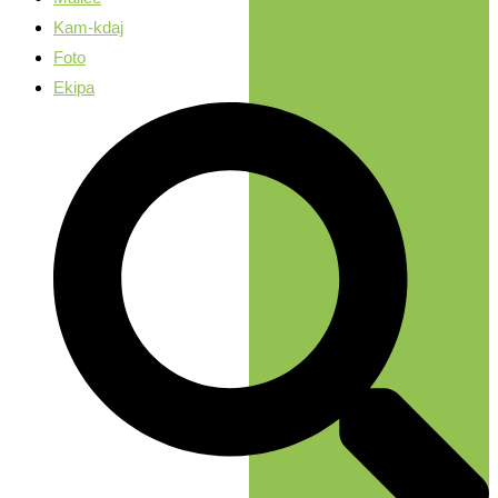
Kam-kdaj
Foto
Ekipa