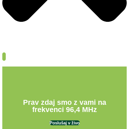
Prav zdaj smo z vami na
frekvenci 96,4 MHz
Poslušaj v živo