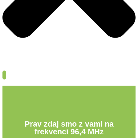
Prav zdaj smo z vami na
frekvenci 96,4 MHz