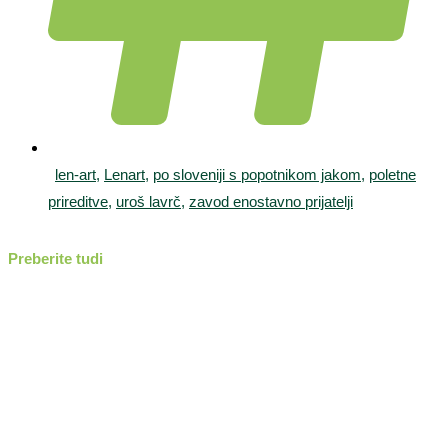
len-art
,
Lenart
,
po sloveniji s popotnikom jakom
,
poletne
prireditve
,
uroš lavrč
,
zavod enostavno prijatelji
Preberite tudi