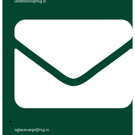
urednistvo@rsg.si
oglasevanje@rsg.si