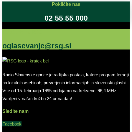
Pokličite nas
02 55 55 000
Oglašujte na RSG
oglasevanje@rsg.si
Radio Slovenske gorice je radijska postaja, katere program temelji
na lokalnih vsebinah, preverjenih informacijah in slovenski glasbi.
Vse od 15. februarja 1995 oddajamo na frekvenci 96,4 MHz.
Vabljeni v našo družbo 24 ur na dan!
Sledite nam
Facebook