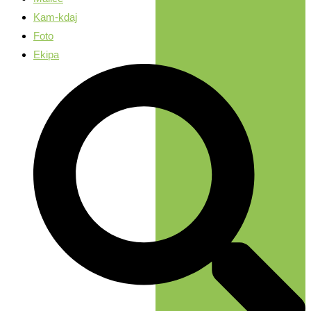
Kam-kdaj
Foto
Ekipa