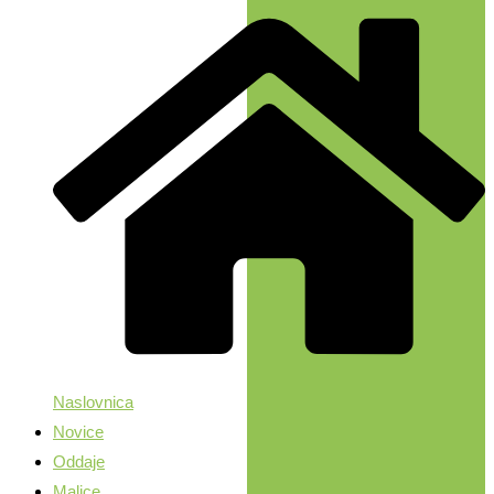
Naslovnica
Novice
Oddaje
Malice