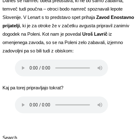
Danes se namreč obeta predstava, ki ne bo samo zabavna,
temveč tudi poučna – otroci bodo namreč spoznavali lepote
Slovenije. V Lenart s to predstavo spet prihaja
Zavod Enostavno
prijatelji
, ki je za otroke že v začetku avgusta pripravil zanimiv
dogodek na Poleni. Kot nam je povedal
Uroš Lavrič
iz
omenjenega zavoda, so se na Poleni zelo zabavali, izjemno
zadovoljni pa so bili tudi z obiskom:
Kaj pa torej pripravljajo tokrat?
Search