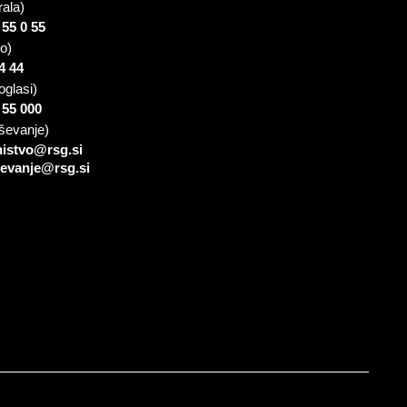
rala)
 55 0 55
io)
4 44
oglasi)
 55 000
ševanje)
nistvo@rsg.si
sevanje@rsg.si