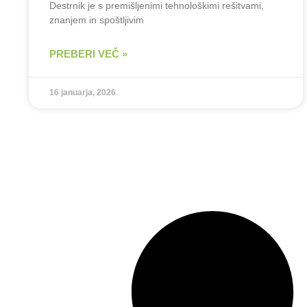
Destrnik je s premišljenimi tehnološkimi rešitvami,
znanjem in spoštljivim
PREBERI VEČ »
16 januarja, 2026