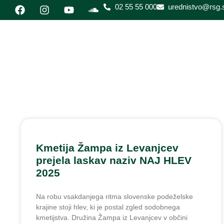
02 55 55 000
urednistvo@rsg.s
Kmetija Žampa iz Levanjcev
prejela laskav naziv NAJ HLEV
2025
Na robu vsakdanjega ritma slovenske podeželske
krajine stoji hlev, ki je postal zgled sodobnega
kmetijstva. Družina Žampa iz Levanjcev v občini