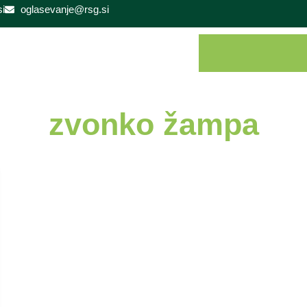
i
oglasevanje@rsg.si
zvonko žampa