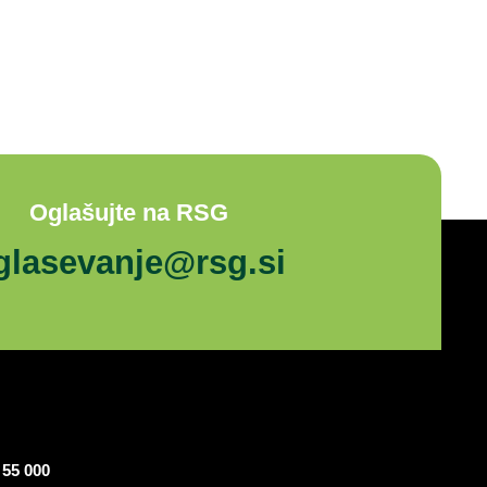
Oglašujte na RSG
glasevanje@rsg.si
 55 000