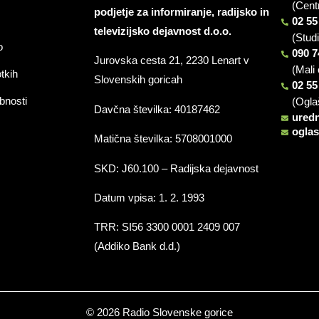
(Cent
podjetje za informiranje, radijsko in
02 55
televizijsko dejavnost d.o.o.
(Stud
o
090 7
Jurovska cesta 21, 2230 Lenart v
(Mali 
otkih
Slovenskih goricah
02 55
bnosti
(Ogla
Davčna številka: 40187462
ured
ogla
Matična številka: 5708001000
SKD: J60.100 – Radijska dejavnost
Datum vpisa: 1. 2. 1993
TRR: SI56 3300 0001 2409 007
(Addiko Bank d.d.)
© 2026 Radio Slovenske gorice