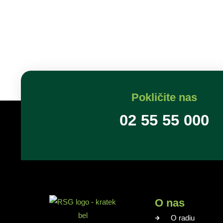
Pokličite nas
02 55 55 000
O nas
O radiu