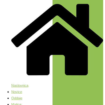
Naslovnica
Novice
Oddaje
Malice