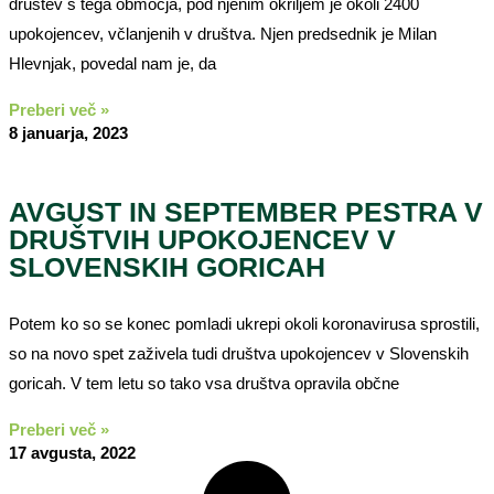
društev s tega območja, pod njenim okriljem je okoli 2400
upokojencev, včlanjenih v društva. Njen predsednik je Milan
Hlevnjak, povedal nam je, da
Preberi več »
8 januarja, 2023
AVGUST IN SEPTEMBER PESTRA V
DRUŠTVIH UPOKOJENCEV V
SLOVENSKIH GORICAH
Potem ko so se konec pomladi ukrepi okoli koronavirusa sprostili,
so na novo spet zaživela tudi društva upokojencev v Slovenskih
goricah. V tem letu so tako vsa društva opravila občne
Preberi več »
17 avgusta, 2022