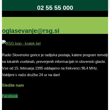
02 55 55 000
Oglašujte na RSG
oglasevanje@rsg.si
Radio Slovenske gorice je radijska postaja, katere program temelji
na lokalnih vsebinah, preverjenih informacijah in slovenski glasbi.
Vse od 15. februarja 1995 oddajamo na frekvenci 96,4 MHz.
Vabljeni v našo družbo 24 ur na dan!
Sledite nam
Facebook