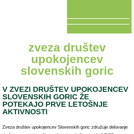
V ŽIVO
zveza društev
upokojencev
slovenskih goric
V ZVEZI DRUŠTEV UPOKOJENCEV
SLOVENSKIH GORIC ŽE
POTEKAJO PRVE LETOŠNJE
AKTIVNOSTI
Zveza društev upokojencev Slovenskih goric združuje delovanje