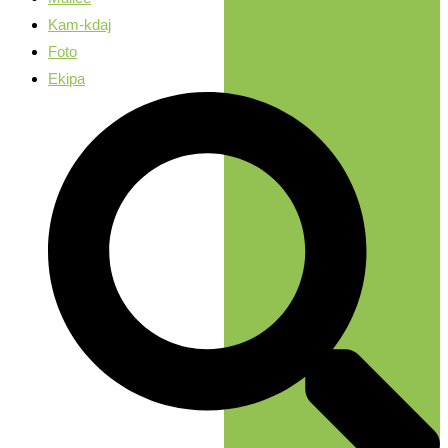
Kam-kdaj
Foto
Ekipa