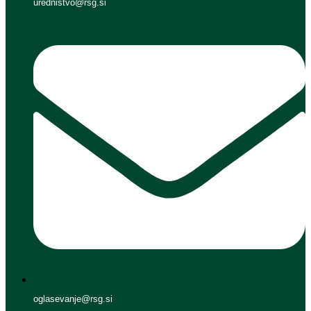
urednistvo@rsg.si
oglasevanje@rsg.si