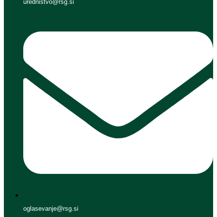
urednistvo@rsg.si
oglasevanje@rsg.si