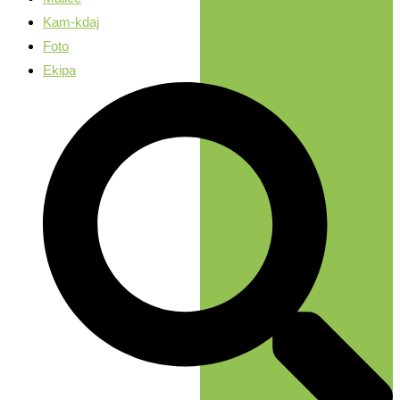
Kam-kdaj
Foto
Ekipa