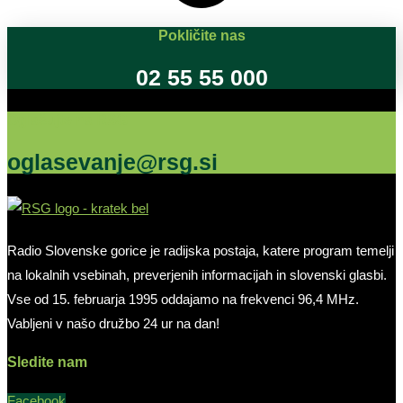
Pokličite nas
02 55 55 000
Oglašujte na RSG
oglasevanje@rsg.si
Radio Slovenske gorice je radijska postaja, katere program temelji
na lokalnih vsebinah, preverjenih informacijah in slovenski glasbi.
Vse od 15. februarja 1995 oddajamo na frekvenci 96,4 MHz.
Vabljeni v našo družbo 24 ur na dan!
Sledite nam
Facebook