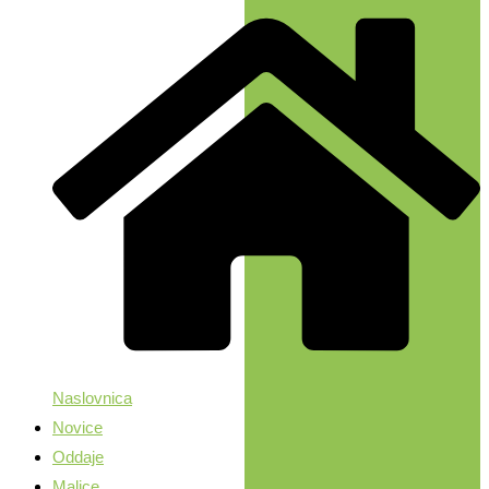
Naslovnica
Novice
Oddaje
Malice