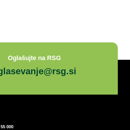
Oglašujte na RSG
glasevanje@rsg.si
 55 000