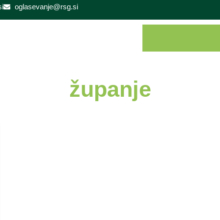
i
oglasevanje@rsg.si
županje