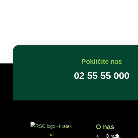
Pokličite nas
02 55 55 000
O nas
O radiu