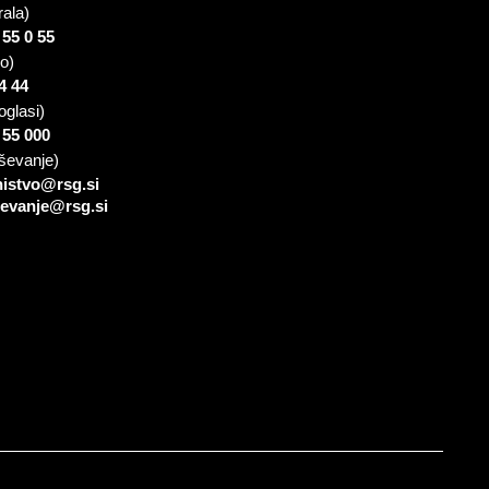
rala)
 55 0 55
io)
4 44
oglasi)
 55 000
ševanje)
nistvo@rsg.si
sevanje@rsg.si