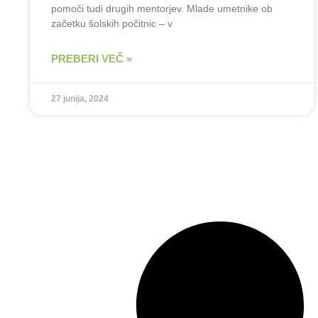
pomoči tudi drugih mentorjev. Mlade umetnike ob
začetku šolskih počitnic – v
PREBERI VEČ »
27 junija, 2024