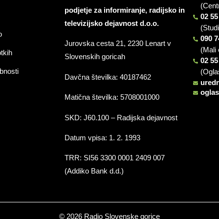
(Cent
podjetje za informiranje, radijsko in
02 55
televizijsko dejavnost d.o.o.
(Stud
o
090 7
Jurovska cesta 21, 2230 Lenart v
(Mali 
otkih
Slovenskih goricah
02 55
bnosti
(Ogla
Davčna številka: 40187462
ured
ogla
Matična številka: 5708001000
SKD: J60.100 – Radijska dejavnost
Datum vpisa: 1. 2. 1993
TRR: SI56 3300 0001 2409 007
(Addiko Bank d.d.)
© 2026 Radio Slovenske gorice