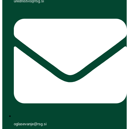
urednistvo@rsg.si
oglasevanje@rsg.si