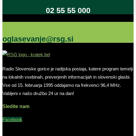
02 55 55 000
Oglašujte na RSG
oglasevanje@rsg.si
Radio Slovenske gorice je radijska postaja, katere program temelji
na lokalnih vsebinah, preverjenih informacijah in slovenski glasbi.
Vse od 15. februarja 1995 oddajamo na frekvenci 96,4 MHz.
Vabljeni v našo družbo 24 ur na dan!
Sledite nam
Facebook