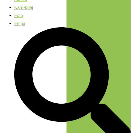
Kam-kdaj
Foto
Ekipa