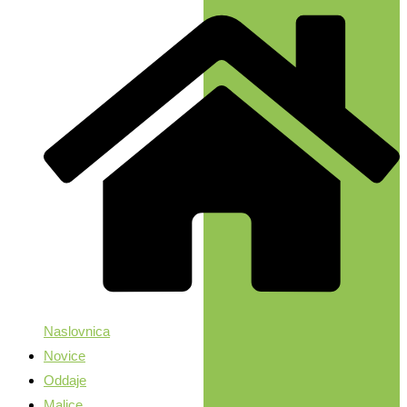
Naslovnica
Novice
Oddaje
Malice