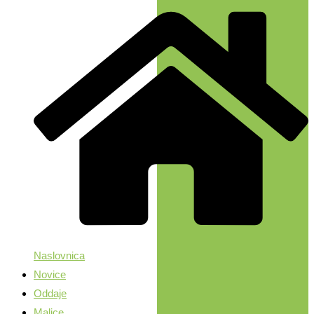
Naslovnica
Novice
Oddaje
Malice