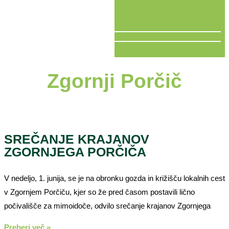
V ŽIVO
Zgornji Porčič
SREČANJE KRAJANOV
ZGORNJEGA PORČIČA
V nedeljo, 1. junija, se je na obronku gozda in križišču lokalnih cest
v Zgornjem Porčiču, kjer so že pred časom postavili lično
počivališče za mimoidoče, odvilo srečanje krajanov Zgornjega
Preberi več »