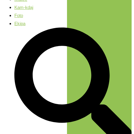
Kam-kdaj
Foto
Ekipa