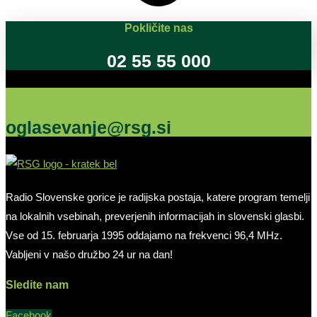
Pokličite nas
02 55 55 000
Oglašujte na RSG
oglasevanje@rsg.si
Radio Slovenske gorice je radijska postaja, katere program temelji
na lokalnih vsebinah, preverjenih informacijah in slovenski glasbi.
Vse od 15. februarja 1995 oddajamo na frekvenci 96,4 MHz.
Vabljeni v našo družbo 24 ur na dan!
Sledite nam
Facebook