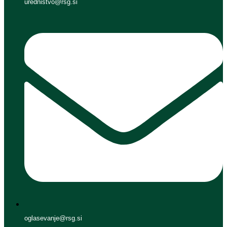
urednistvo@rsg.si
oglasevanje@rsg.si