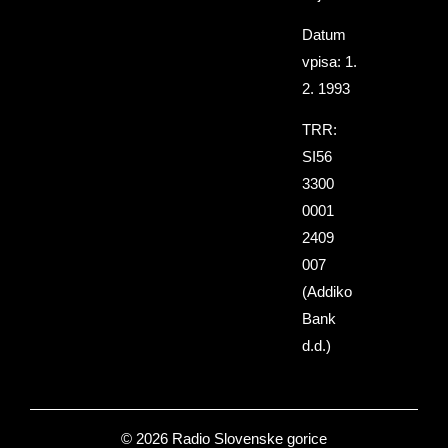
Datum
vpisa: 1.
2. 1993
TRR:
SI56
3300
0001
2409
007
(Addiko
Bank
d.d.)
© 2026 Radio Slovenske gorice