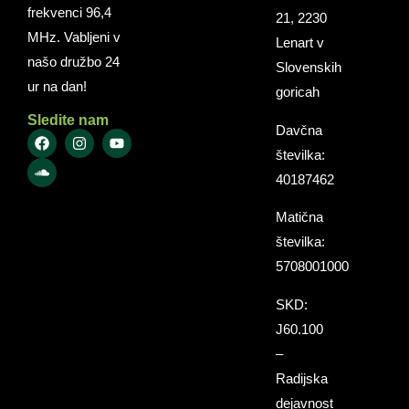
frekvenci 96,4
21, 2230
MHz. Vabljeni v
Lenart v
našo družbo 24
Slovenskih
ur na dan!
goricah
Sledite nam
Davčna
številka:
40187462
Matična
številka:
5708001000
SKD:
J60.100
–
Radijska
dejavnost