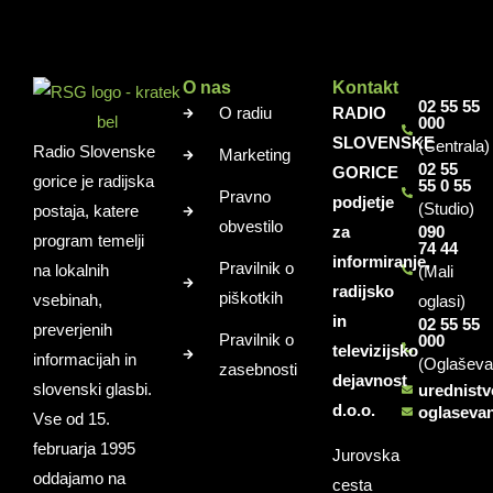
O nas
Kontakt
02 55 55
O radiu
RADIO
000
SLOVENSKE
(Centrala)
Radio Slovenske
Marketing
02 55
GORICE
gorice je radijska
55 0 55
Pravno
podjetje
(Studio)
postaja, katere
obvestilo
za
090
program temelji
74 44
informiranje,
Pravilnik o
na lokalnih
(Mali
radijsko
piškotkih
vsebinah,
oglasi)
in
02 55 55
preverjenih
Pravilnik o
000
televizijsko
informacijah in
(Oglaševa
zasebnosti
dejavnost
slovenski glasbi.
urednist
d.o.o.
oglaseva
Vse od 15.
februarja 1995
Jurovska
oddajamo na
cesta