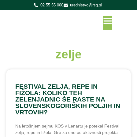
02 55 55 000
urednistvo@rsg.si
zelje
FESTIVAL ZELJA, REPE IN
FIŽOLA: KOLIKO TEH
ZELENJADNIC ŠE RASTE NA
SLOVENSKOGORIŠKIH POLJIH IN
VRTOVIH?
Na letošnjem sejmu KOS v Lenartu je potekal Festival
zelja, repe in fižola. Gre za eno od aktivnosti projekta