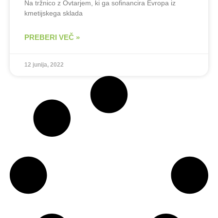
Na tržnico z Ovtarjem, ki ga sofinancira Evropa iz
kmetijskega sklada
PREBERI VEČ »
12 junija, 2022