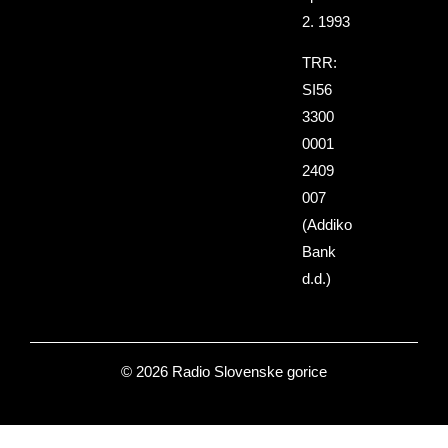
2. 1993
TRR:
SI56
3300
0001
2409
007
(Addiko
Bank
d.d.)
© 2026 Radio Slovenske gorice