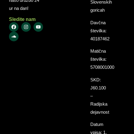
našo družbo 24
Slovenskih
ur na dan!
goricah
Sledite nam
Davčna
številka:
40187462
Matična
številka:
5708001000
SKD:
J60.100
–
Radijska
dejavnost
Datum
vpisa: 1.