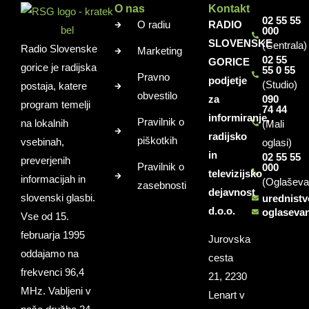
O nas
Kontakt
02 55 55
O radiu
RADIO
000
SLOVENSKE
(Centrala)
Radio Slovenske
Marketing
02 55
GORICE
gorice je radijska
55 0 55
Pravno
podjetje
(Studio)
postaja, katere
obvestilo
za
090
program temelji
74 44
informiranje,
Pravilnik o
na lokalnih
(Mali
radijsko
piškotkih
vsebinah,
oglasi)
in
02 55 55
preverjenih
Pravilnik o
000
televizijsko
informacijah in
(Oglaševa
zasebnosti
dejavnost
slovenski glasbi.
urednist
d.o.o.
oglaseva
Vse od 15.
februarja 1995
Jurovska
oddajamo na
cesta
frekvenci 96,4
21, 2230
MHz. Vabljeni v
Lenart v