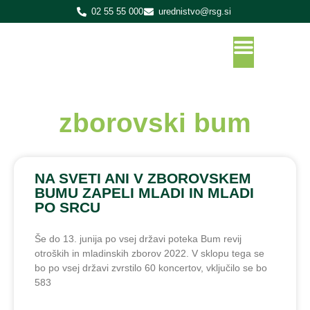
02 55 55 000
urednistvo@rsg.si
zborovski bum
NA SVETI ANI V ZBOROVSKEM
BUMU ZAPELI MLADI IN MLADI
PO SRCU
Še do 13. junija po vsej državi poteka Bum revij
otroških in mladinskih zborov 2022. V sklopu tega se
bo po vsej državi zvrstilo 60 koncertov, vključilo se bo
583