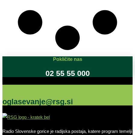
Pokličite nas
02 55 55 000
Oglašujte na RSG
oglasevanje@rsg.si
Radio Slovenske gorice je radijska postaja, katere program temelji