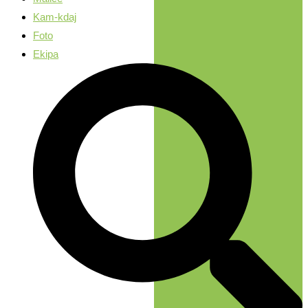
Kam-kdaj
Foto
Ekipa