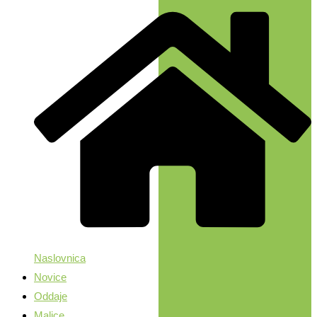
Naslovnica
Novice
Oddaje
Malice