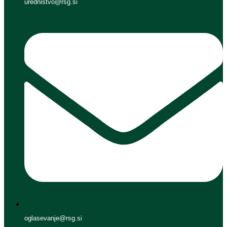
urednistvo@rsg.si
oglasevanje@rsg.si