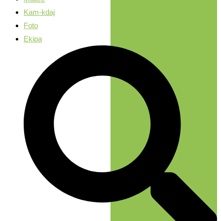
Kam-kdaj
Foto
Ekipa