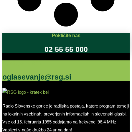
Pokličite nas
02 55 55 000
Oglašujte na RSG
oglasevanje@rsg.si
Radio Slovenske gorice je radijska postaja, katere program temelji
na lokalnih vsebinah, preverjenih informacijah in slovenski glasbi.
Vse od 15. februarja 1995 oddajamo na frekvenci 96,4 MHz.
Vabljeni v našo družbo 24 ur na dan!