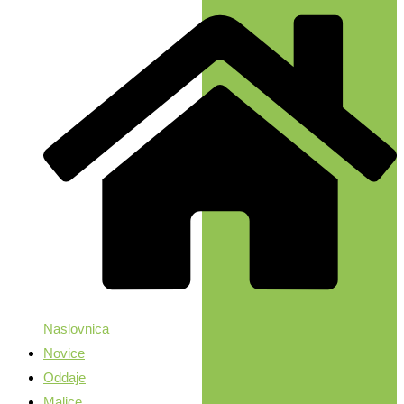
Naslovnica
Novice
Oddaje
Malice