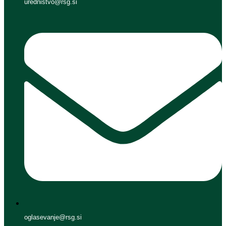
urednistvo@rsg.si
oglasevanje@rsg.si