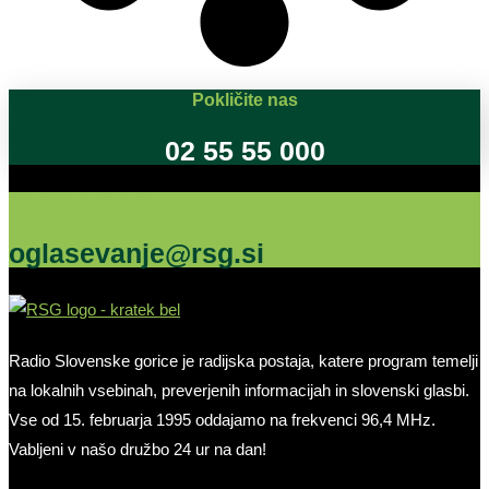
Pokličite nas
02 55 55 000
Oglašujte na RSG
oglasevanje@rsg.si
Radio Slovenske gorice je radijska postaja, katere program temelji
na lokalnih vsebinah, preverjenih informacijah in slovenski glasbi.
Vse od 15. februarja 1995 oddajamo na frekvenci 96,4 MHz.
Vabljeni v našo družbo 24 ur na dan!