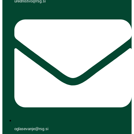
urednistvo@rsg.si
oglasevanje@rsg.si