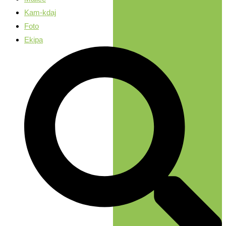
Kam-kdaj
Foto
Ekipa