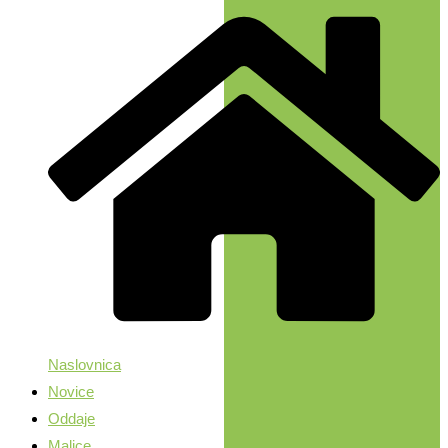
Naslovnica
Novice
Oddaje
Malice