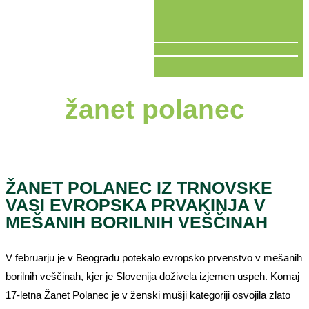
V ŽIVO
žanet polanec
ŽANET POLANEC IZ TRNOVSKE
VASI EVROPSKA PRVAKINJA V
MEŠANIH BORILNIH VEŠČINAH
V februarju je v Beogradu potekalo evropsko prvenstvo v mešanih
borilnih veščinah, kjer je Slovenija doživela izjemen uspeh. Komaj
17-letna Žanet Polanec je v ženski mušji kategoriji osvojila zlato