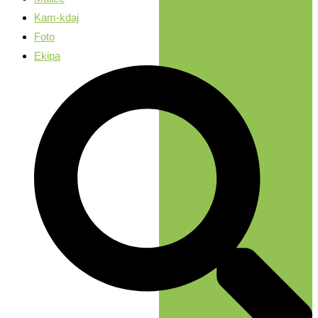
Kam-kdaj
Foto
Ekipa