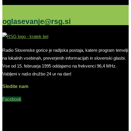
Oglašujte na RSG
oglasevanje@rsg.si
Radio Slovenske gorice je radijska postaja, katere program temelji
na lokalnih vsebinah, preverjenih informacijah in slovenski glasbi.
Vse od 15. februarja 1995 oddajamo na frekvenci 96,4 MHz.
Vabljeni v našo družbo 24 ur na dan!
Sledite nam
Facebook