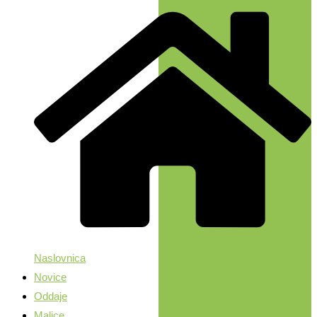
Naslovnica
Novice
Oddaje
Malice