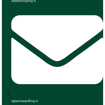
urednistvo@rsg.si
oglasevanje@rsg.si