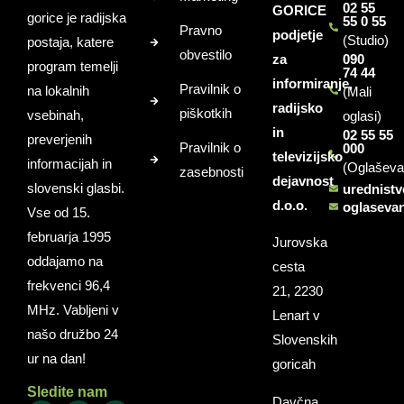
02 55
GORICE
gorice je radijska
55 0 55
Pravno
podjetje
(Studio)
postaja, katere
obvestilo
za
090
program temelji
74 44
informiranje,
Pravilnik o
na lokalnih
(Mali
radijsko
piškotkih
vsebinah,
oglasi)
in
02 55 55
preverjenih
Pravilnik o
000
televizijsko
informacijah in
(Oglaševa
zasebnosti
dejavnost
slovenski glasbi.
urednist
d.o.o.
oglaseva
Vse od 15.
februarja 1995
Jurovska
oddajamo na
cesta
frekvenci 96,4
21, 2230
MHz. Vabljeni v
Lenart v
našo družbo 24
Slovenskih
ur na dan!
goricah
Sledite nam
Davčna