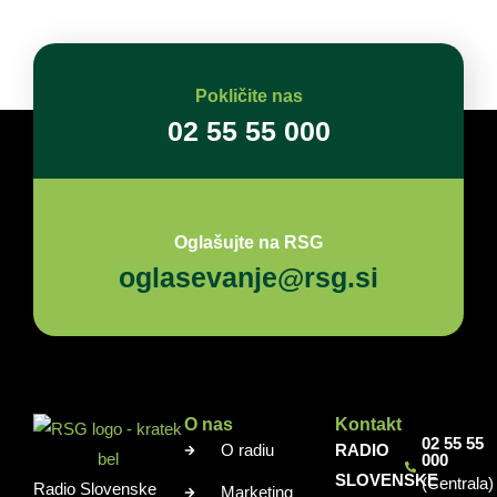
Pokličite nas
02 55 55 000
Oglašujte na RSG
oglasevanje@rsg.si
O nas
Kontakt
02 55 55
O radiu
RADIO
000
SLOVENSKE
(Centrala)
Radio Slovenske
Marketing