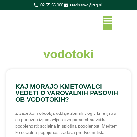
02 55 55 000
urednistvo@rsg.si
vodotoki
KAJ MORAJO KMETOVALCI
VEDETI O VAROVALNIH PASOVIH
OB VODOTOKIH?
Z začetkom obdobja oddaje zbirnih vlog v kmetijstvu
se ponovno izpostavljata dva pomembna vidika
pogojenosti: socialna in splošna pogojenost. Medtem
ko socialna pogojenost zadeva predvsem tista