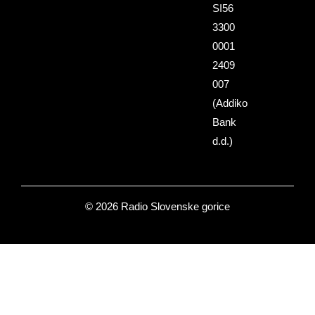
SI56
3300
0001
2409
007
(Addiko
Bank
d.d.)
© 2026 Radio Slovenske gorice