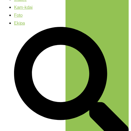
Kam-kdaj
Foto
Ekipa