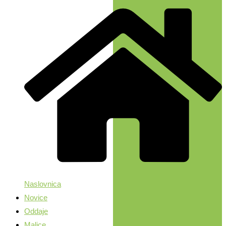
Naslovnica
Novice
Oddaje
Malice