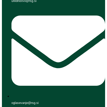
urednistvo@rsg.si
oglasevanje@rsg.si