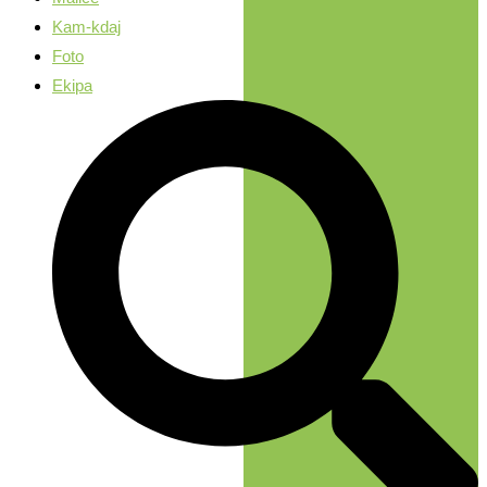
Kam-kdaj
Foto
Ekipa