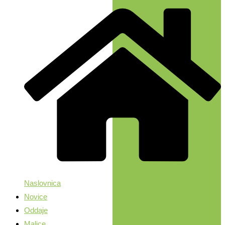
Naslovnica
Novice
Oddaje
Malice