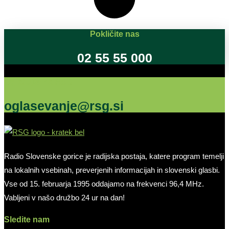
Pokličite nas
02 55 55 000
Oglašujte na RSG
oglasevanje@rsg.si
Radio Slovenske gorice je radijska postaja, katere program temelji
na lokalnih vsebinah, preverjenih informacijah in slovenski glasbi.
Vse od 15. februarja 1995 oddajamo na frekvenci 96,4 MHz.
Vabljeni v našo družbo 24 ur na dan!
Sledite nam