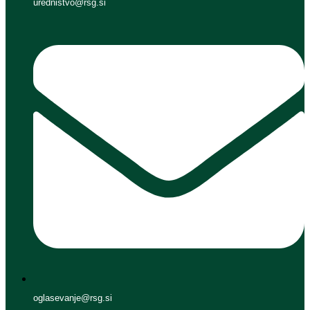
urednistvo@rsg.si
oglasevanje@rsg.si