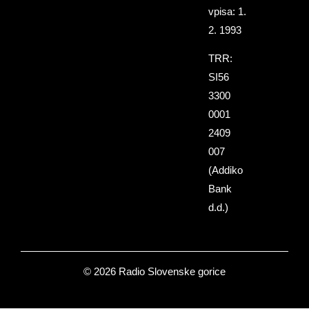
vpisa: 1.
2. 1993
TRR:
SI56
3300
0001
2409
007
(Addiko
Bank
d.d.)
© 2026 Radio Slovenske gorice