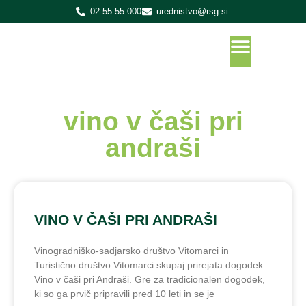
02 55 55 000
urednistvo@rsg.si
vino v čaši pri
andraši
VINO V ČAŠI PRI ANDRAŠI
Vinogradniško-sadjarsko društvo Vitomarci in
Turistično društvo Vitomarci skupaj prirejata dogodek
Vino v čaši pri Andraši. Gre za tradicionalen dogodek,
ki so ga prvič pripravili pred 10 leti in se je