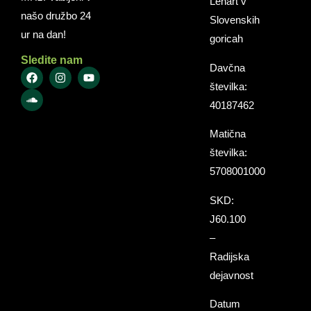
Lenart v
našo družbo 24
Slovenskih
ur na dan!
goricah
Sledite nam
Davčna
številka:
40187462
Matična
številka:
5708001000
SKD:
J60.100
–
Radijska
dejavnost
Datum