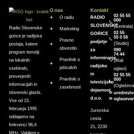
O nas
Kontakt
02 55 55
O radiu
RADIO
000
SLOVENSKE
(Centrala)
Radio Slovenske
Marketing
02 55
GORICE
gorice je radijska
55 0 55
Pravno
podjetje
(Studio)
postaja, katere
obvestilo
za
090
program temelji
74 44
informiranje,
Pravilnik o
na lokalnih
(Mali
radijsko
piškotkih
vsebinah,
oglasi)
in
02 55 55
preverjenih
Pravilnik o
000
televizijsko
informacijah in
(Oglaševa
zasebnosti
dejavnost
slovenski glasbi.
urednist
d.o.o.
oglaseva
Vse od 15.
februarja 1995
Jurovska
oddajamo na
cesta
frekvenci 96,4
21, 2230
MHz. Vabljeni v