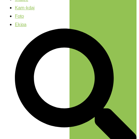
Kam-kdaj
Foto
Ekipa