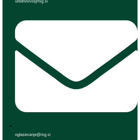
urednistvo@rsg.si
oglasevanje@rsg.si