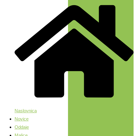
Naslovnica
Novice
Oddaje
Malice