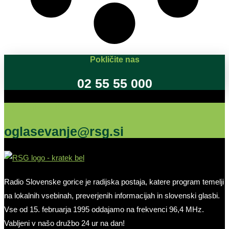
Pokličite nas
02 55 55 000
Oglašujte na RSG
oglasevanje@rsg.si
Radio Slovenske gorice je radijska postaja, katere program temelji
na lokalnih vsebinah, preverjenih informacijah in slovenski glasbi.
Vse od 15. februarja 1995 oddajamo na frekvenci 96,4 MHz.
Vabljeni v našo družbo 24 ur na dan!