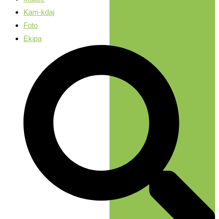
Kam-kdaj
Foto
Ekipa