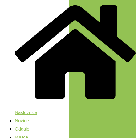
Naslovnica
Novice
Oddaje
Malice