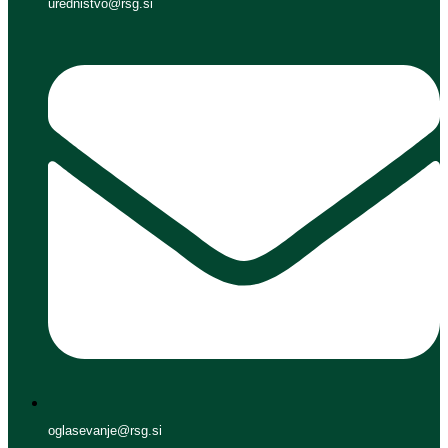
urednistvo@rsg.si
oglasevanje@rsg.si