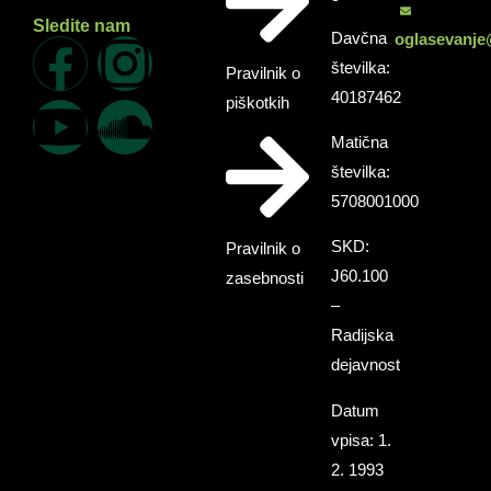
Sledite nam
Davčna
oglasevanje
številka:
Pravilnik o
40187462
piškotkih
Matična
številka:
5708001000
SKD:
Pravilnik o
J60.100
zasebnosti
–
Radijska
dejavnost
Datum
vpisa: 1.
2. 1993