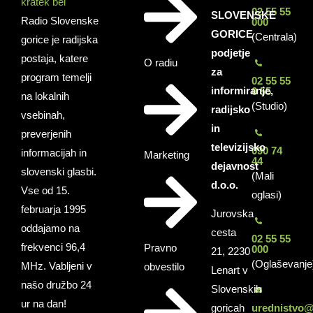
02 55 55
SLOVENSKE
Radio Slovenske
000
GORICE
(Centrala)
gorice je radijska
podjetje
postaja, katere
O radiu
za
program temelji
02 55 55
informiranje,
0 55
na lokalnih
(Studio)
radijsko
vsebinah,
in
preverjenih
televizijsko
090 74
informacijah in
Marketing
44
dejavnost
slovenski glasbi.
(Mali
d.o.o.
Vse od 15.
oglasi)
februarja 1995
Jurovska
oddajamo na
cesta
02 55 55
frekvenci 96,4
Pravno
000
21, 2230
(Oglaševanje
MHz. Vabljeni v
obvestilo
Lenart v
našo družbo 24
Slovenskih
ur na dan!
goricah
urednistvo@