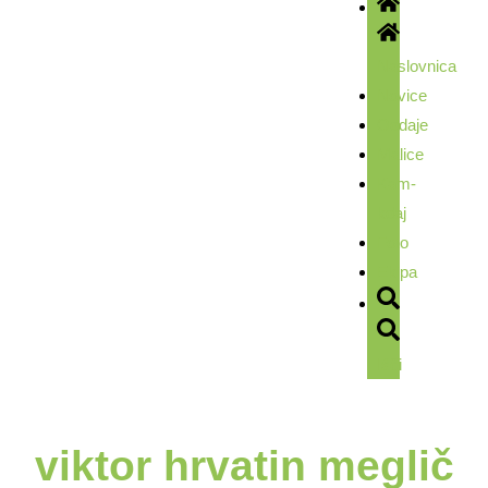
Naslovnica
Novice
Oddaje
Malice
Kam-
kdaj
Foto
Ekipa
Išči
viktor hrvatin meglič