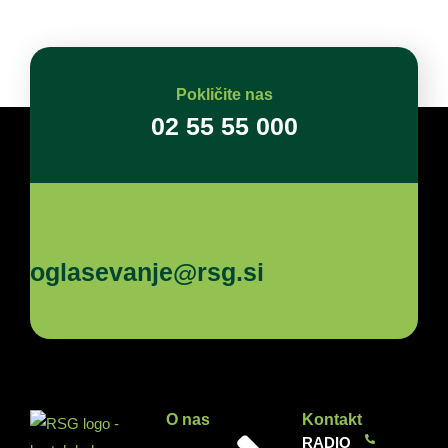
Pokličite nas
02 55 55 000
Oglašujte na RSG
oglasevanje@rsg.si
O nas
Kontakt
RADIO