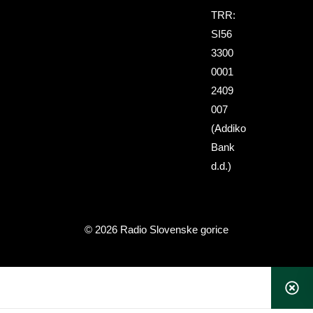
TRR:
SI56
3300
0001
2409
007
(Addiko
Bank
d.d.)
© 2026 Radio Slovenske gorice