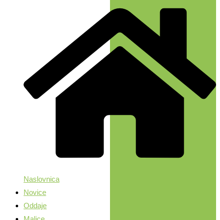
Naslovnica
Novice
Oddaje
Malice