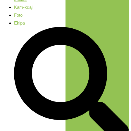
Kam-kdaj
Foto
Ekipa