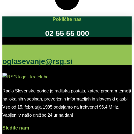
Pokličite nas
02 55 55 000
Oglašujte na RSG
oglasevanje@rsg.si
Radio Slovenske gorice je radijska postaja, katere program temelji
na lokalnih vsebinah, preverjenih informacijah in slovenski glasbi.
Vse od 15. februarja 1995 oddajamo na frekvenci 96,4 MHz.
Vabljeni v našo družbo 24 ur na dan!
Sledite nam