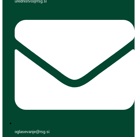
urednistvo@rsg.si
oglasevanje@rsg.si