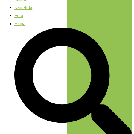
Kam-kdaj
Foto
Ekipa