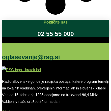
Pokličite nas
02 55 55 000
Oglašujte na RSG
oglasevanje@rsg.si
Radio Slovenske gorice je radijska postaja, katere program temelji
na lokalnih vsebinah, preverjenih informacijah in slovenski glasbi.
Vse od 15. februarja 1995 oddajamo na frekvenci 96,4 MHz.
Vabljeni v našo družbo 24 ur na dan!