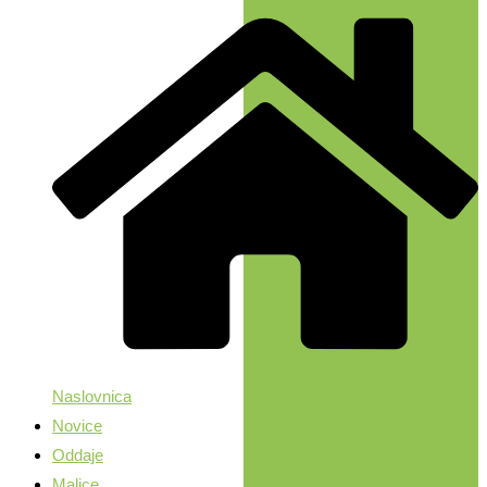
Naslovnica
Novice
Oddaje
Malice