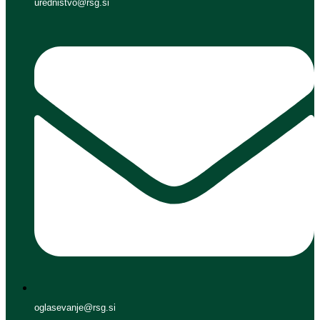
urednistvo@rsg.si
oglasevanje@rsg.si