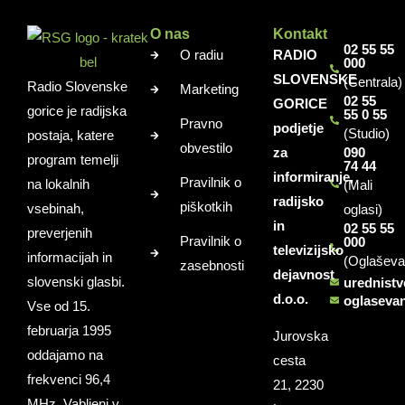
O nas
Kontakt
02 55 55
O radiu
RADIO
000
SLOVENSKE
(Centrala)
Radio Slovenske
Marketing
02 55
GORICE
gorice je radijska
55 0 55
Pravno
podjetje
(Studio)
postaja, katere
obvestilo
za
090
program temelji
74 44
informiranje,
Pravilnik o
na lokalnih
(Mali
radijsko
piškotkih
vsebinah,
oglasi)
in
02 55 55
preverjenih
Pravilnik o
000
televizijsko
informacijah in
(Oglaševa
zasebnosti
dejavnost
slovenski glasbi.
urednist
d.o.o.
oglaseva
Vse od 15.
februarja 1995
Jurovska
oddajamo na
cesta
frekvenci 96,4
21, 2230
MHz. Vabljeni v