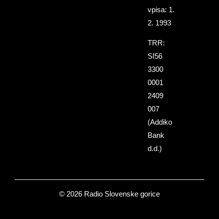
vpisa: 1.
2. 1993
TRR:
SI56
3300
0001
2409
007
(Addiko
Bank
d.d.)
© 2026 Radio Slovenske gorice