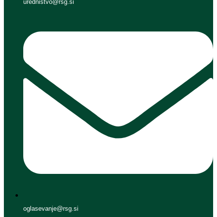
urednistvo@rsg.si
oglasevanje@rsg.si