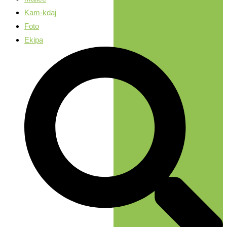
Kam-kdaj
Foto
Ekipa