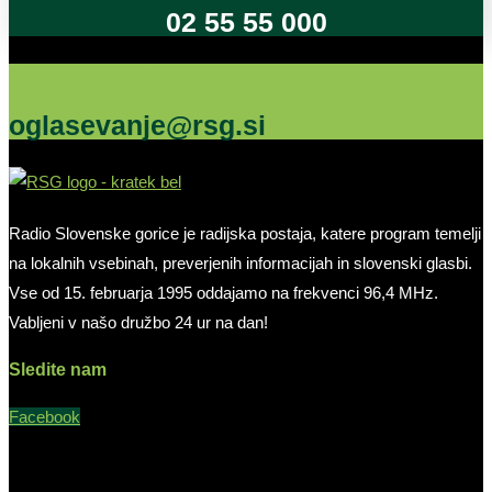
02 55 55 000
Oglašujte na RSG
oglasevanje@rsg.si
Radio Slovenske gorice je radijska postaja, katere program temelji
na lokalnih vsebinah, preverjenih informacijah in slovenski glasbi.
Vse od 15. februarja 1995 oddajamo na frekvenci 96,4 MHz.
Vabljeni v našo družbo 24 ur na dan!
Sledite nam
Facebook