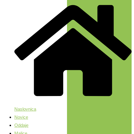
Naslovnica
Novice
Oddaje
Malice