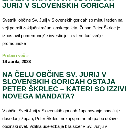
JURIJ V SLOVENSKIH GORICAH
Svetniki občine Sv. Jurij v Slovenskih goricah so minuli teden na
seji potrdili zaključni račun lanskega leta. Župan Peter Škrlec je
izpostavil pomembnejše investicije in s tem tudi večje
proračunske
Preberi več »
18 aprila, 2023
NA ČELU OBČINE SV. JURIJ V
SLOVENSKIH GORICAH OSTAJA
PETER ŠKRLEC – KATERI SO IZZIVI
NOVEGA MANDATA?
V občini Sveti Jurij v Slovenskih goricah županovanje nadaljuje
dosedanji župan, Peter Škrlec, nekaj sprememb pa bo doživel
občinski svet. Volilna udeležba je bila sicer v Sv. Juriju v