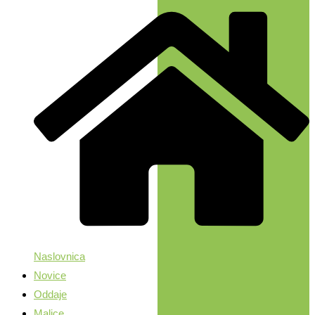
Naslovnica
Novice
Oddaje
Malice