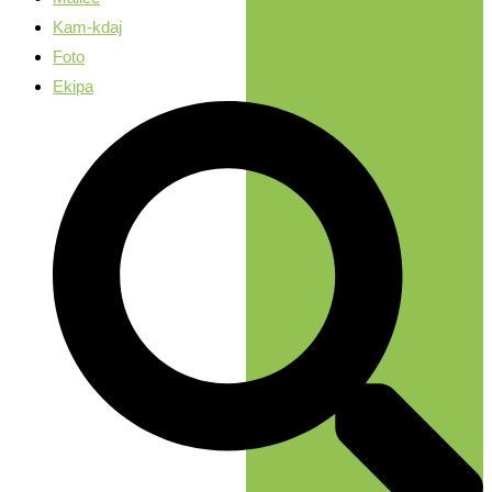
Kam-kdaj
Foto
Ekipa