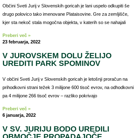
Občini Sveti Jurij v Slovenskih goricah je lani uspelo odkupiti še
drugo polovico tako imenovane Plataisovine. Gre za zemljišče,
kjer sta nekoč stala mogočna objekta, v katerih so se nahajali
Preberi več »
23 februarja, 2022
V JUROVSKEM DOLU ŽELIJO
UREDITI PARK SPOMINOV
V občini Sveti Jurij v Slovenskih goricah je letošnji proračun na
prihodkovni strani težek 3 milijone 600 tisoč evrov, na odhodkovni
pa 4 milijone 266 tisoč evrov – razliko pokrivajo
Preberi več »
6 januarja, 2022
V SV. JURIJU BODO UREDILI
OBMOČJE PROPADAJOČE