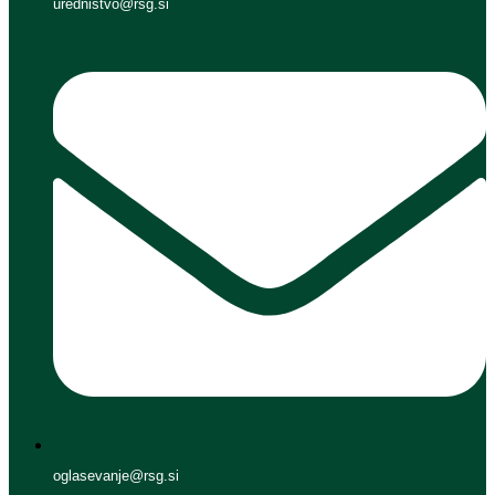
urednistvo@rsg.si
oglasevanje@rsg.si