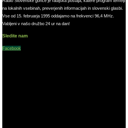
Radio Slovenske gorice je radijska postaja, katere program temelji
na lokalnih vsebinah, preverjenih informacijah in slovenski glasbi.
Vse od 15. februarja 1995 oddajamo na frekvenci 96,4 MHz.
Vabljeni v našo družbo 24 ur na dan!
Sledite nam
Facebook