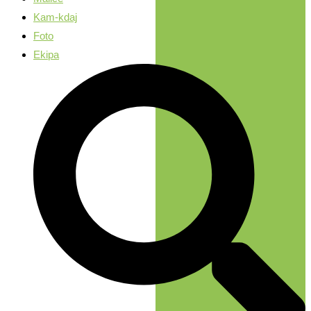
Kam-kdaj
Foto
Ekipa