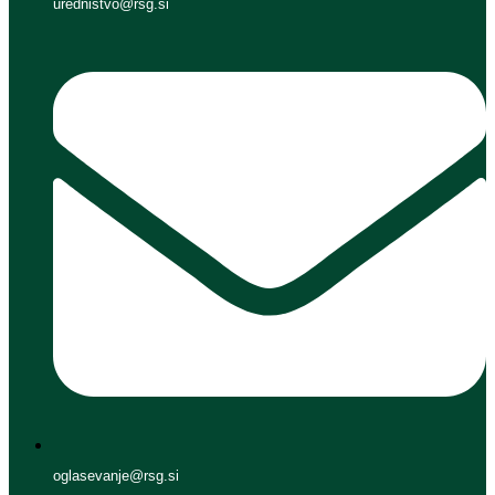
urednistvo@rsg.si
oglasevanje@rsg.si