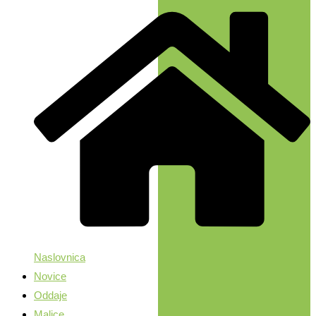
Naslovnica
Novice
Oddaje
Malice