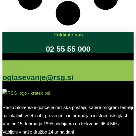
Pokličite nas
02 55 55 000
Oglašujte na RSG
oglasevanje@rsg.si
Radio Slovenske gorice je radijska postaja, katere program temelji
na lokalnih vsebinah, preverjenih informacijah in slovenski glasbi.
Vse od 15. februarja 1995 oddajamo na frekvenci 96,4 MHz.
Vabljeni v našo družbo 24 ur na dan!