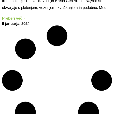
trenutno šteje 14 članic. Vodi jih Breda Čeh Arnuš. Največ se
ukvarjajo s pletenjem, vezenjem, kvačkanjem in podobno. Med
Preberi več »
9 januarja, 2024