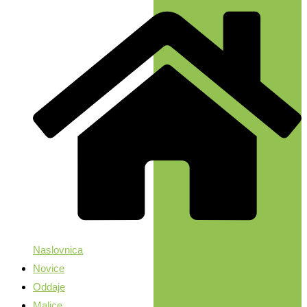
Naslovnica
Novice
Oddaje
Malice