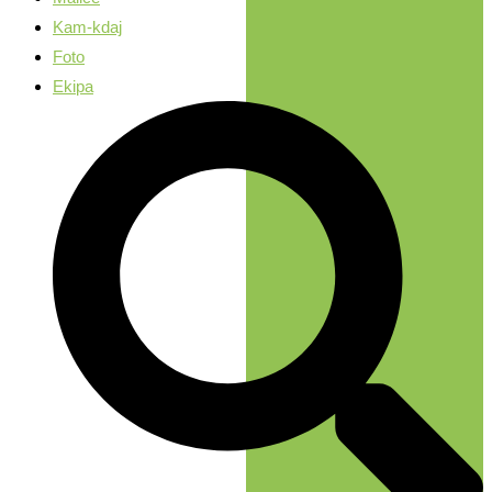
Kam-kdaj
Foto
Ekipa