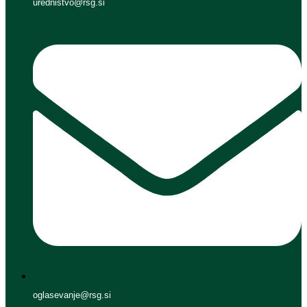
urednistvo@rsg.si
oglasevanje@rsg.si