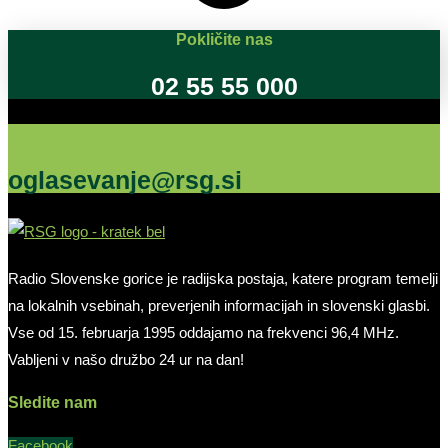
Pokličite nas
02 55 55 000
Oglašujte na RSG
oglasevanje@rsg.si
Radio Slovenske gorice je radijska postaja, katere program temelji
na lokalnih vsebinah, preverjenih informacijah in slovenski glasbi.
Vse od 15. februarja 1995 oddajamo na frekvenci 96,4 MHz.
Vabljeni v našo družbo 24 ur na dan!
Sledite nam
Facebook