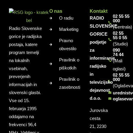
O nas
Kontakt
02 55 55
O radiu
RADIO
000
SLOVENSKE
(Centrala)
Radio Slovenske
Marketing
02 55
GORICE
gorice je radijska
55 0 55
Pravno
podjetje
(Studio)
postaja, katere
obvestilo
za
090
program temelji
74 44
informiranje,
Pravilnik o
na lokalnih
(Mali
radijsko
piškotkih
vsebinah,
oglasi)
in
02 55 55
preverjenih
Pravilnik o
000
televizijsko
informacijah in
(Oglaševa
zasebnosti
dejavnost
slovenski glasbi.
urednist
d.o.o.
oglaseva
Vse od 15.
februarja 1995
Jurovska
oddajamo na
cesta
frekvenci 96,4
21, 2230
MHz. Vabljeni v