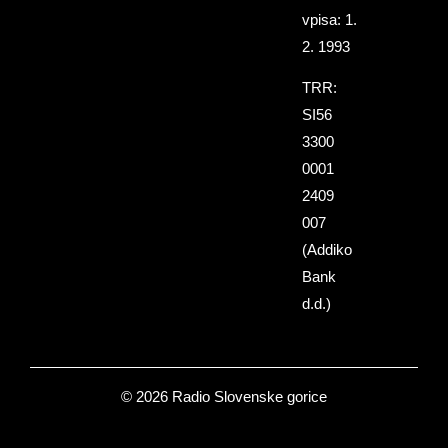
vpisa: 1.
2. 1993
TRR:
SI56
3300
0001
2409
007
(Addiko
Bank
d.d.)
© 2026 Radio Slovenske gorice