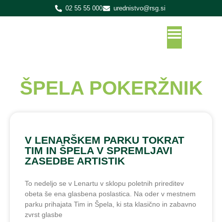
02 55 55 000
urednistvo@rsg.si
ŠPELA POKERŽNIK
V LENARŠKEM PARKU TOKRAT
TIM IN ŠPELA V SPREMLJAVI
ZASEDBE ARTISTIK
To nedeljo se v Lenartu v sklopu poletnih prireditev
obeta še ena glasbena poslastica. Na oder v mestnem
parku prihajata Tim in Špela, ki sta klasično in zabavno
zvrst glasbe