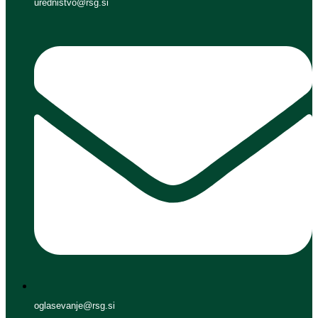
urednistvo@rsg.si
oglasevanje@rsg.si