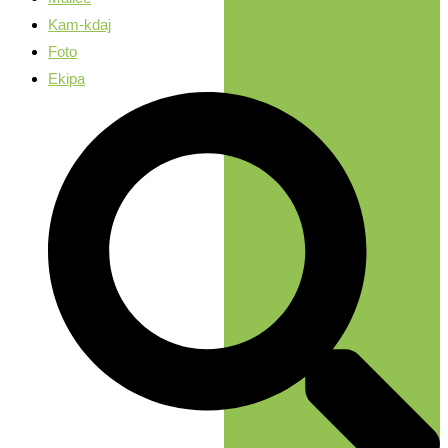
Kam-kdaj
Foto
Ekipa