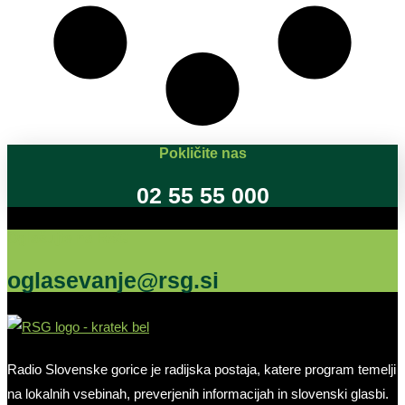
Pokličite nas
02 55 55 000
Oglašujte na RSG
oglasevanje@rsg.si
Radio Slovenske gorice je radijska postaja, katere program temelji
na lokalnih vsebinah, preverjenih informacijah in slovenski glasbi.