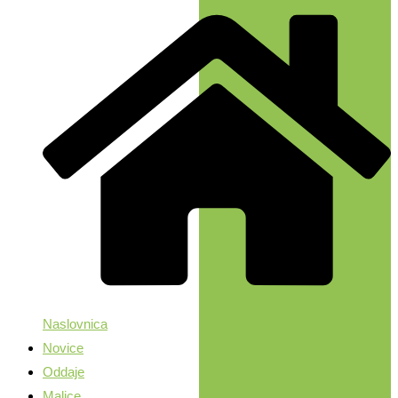
Naslovnica
Novice
Oddaje
Malice