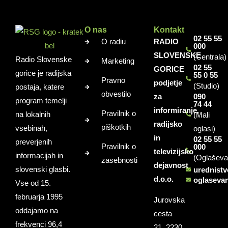
O nas
Kontakt
02 55 55
O radiu
RADIO
000
SLOVENSKE
(Centrala)
Radio Slovenske
Marketing
02 55
GORICE
gorice je radijska
55 0 55
Pravno
podjetje
(Studio)
postaja, katere
obvestilo
za
090
program temelji
74 44
informiranje,
Pravilnik o
na lokalnih
(Mali
radijsko
piškotkih
vsebinah,
oglasi)
in
02 55 55
preverjenih
Pravilnik o
000
televizijsko
informacijah in
(Oglaševa
zasebnosti
dejavnost
slovenski glasbi.
urednist
d.o.o.
oglaseva
Vse od 15.
februarja 1995
Jurovska
oddajamo na
cesta
frekvenci 96,4
21, 2230