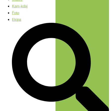
Kam-kdaj
Foto
Ekipa