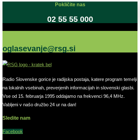
Pokličite nas
02 55 55 000
Oglašujte na RSG
oglasevanje@rsg.si
Radio Slovenske gorice je radijska postaja, katere program temelji
na lokalnih vsebinah, preverjenih informacijah in slovenski glasbi.
Vse od 15. februarja 1995 oddajamo na frekvenci 96,4 MHz.
Vabljeni v našo družbo 24 ur na dan!
Sledite nam
Facebook