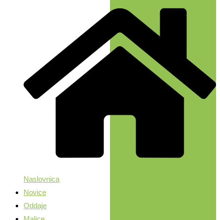
Naslovnica
Novice
Oddaje
Malice