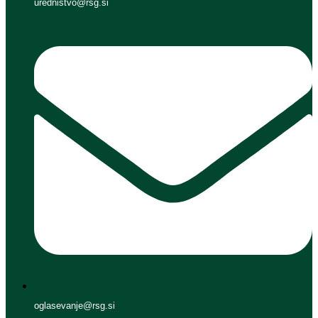
urednistvo@rsg.si
oglasevanje@rsg.si