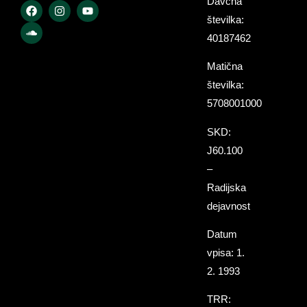
Davčna
številka:
40187462
Matična
številka:
5708001000
SKD:
J60.100
–
Radijska
dejavnost
Datum
vpisa: 1.
2. 1993
TRR: