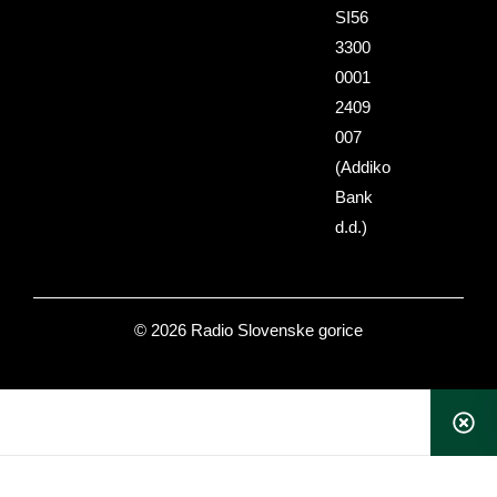
SI56
3300
0001
2409
007
(Addiko
Bank
d.d.)
© 2026 Radio Slovenske gorice