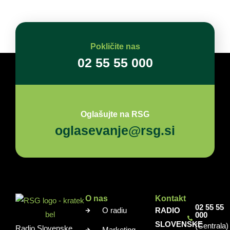
Pokličite nas
02 55 55 000
Oglašujte na RSG
oglasevanje@rsg.si
O nas
Kontakt
02 55 55
O radiu
RADIO
000
SLOVENSKE
(Centrala)
Radio Slovenske
Marketing