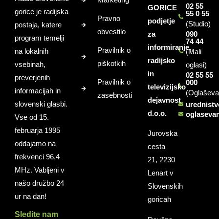
02 55
GORICE
gorice je radijska
55 0 55
Pravno
podjetje
(Studio)
postaja, katere
obvestilo
za
090
program temelji
74 44
informiranje,
Pravilnik o
na lokalnih
(Mali
radijsko
piškotkih
vsebinah,
oglasi)
in
02 55 55
preverjenih
Pravilnik o
000
televizijsko
informacijah in
(Oglaševa
zasebnosti
dejavnost
slovenski glasbi.
urednist
d.o.o.
oglaseva
Vse od 15.
februarja 1995
Jurovska
oddajamo na
cesta
frekvenci 96,4
21, 2230
MHz. Vabljeni v
Lenart v
našo družbo 24
Slovenskih
ur na dan!
goricah
Sledite nam