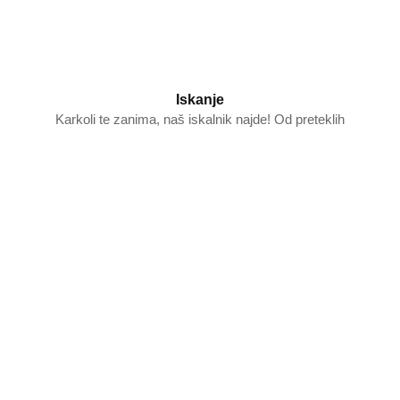
Iskanje
Karkoli te zanima, naš iskalnik najde! Od preteklih
novic in dogodkov do arhiva oddaj.