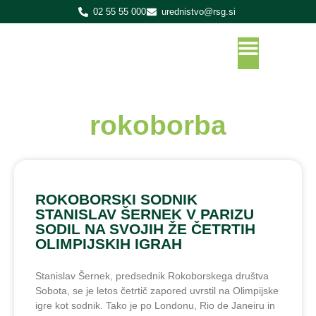
02 55 55 000
urednistvo@rsg.si
rokoborba
ROKOBORSKI SODNIK
STANISLAV ŠERNEK V PARIZU
SODIL NA SVOJIH ŽE ČETRTIH
OLIMPIJSKIH IGRAH
Stanislav Šernek, predsednik Rokoborskega društva
Sobota, se je letos četrtič zapored uvrstil na Olimpijske
igre kot sodnik. Tako je po Londonu, Rio de Janeiru in