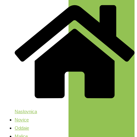
Naslovnica
Novice
Oddaje
Malice