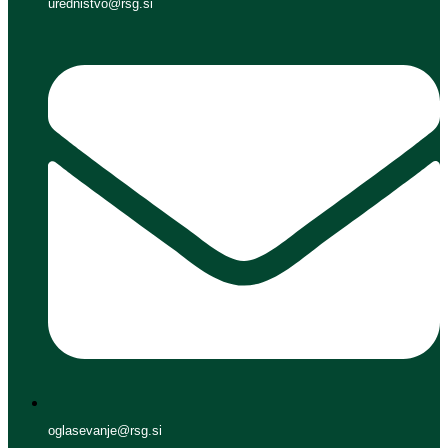
urednistvo@rsg.si
oglasevanje@rsg.si