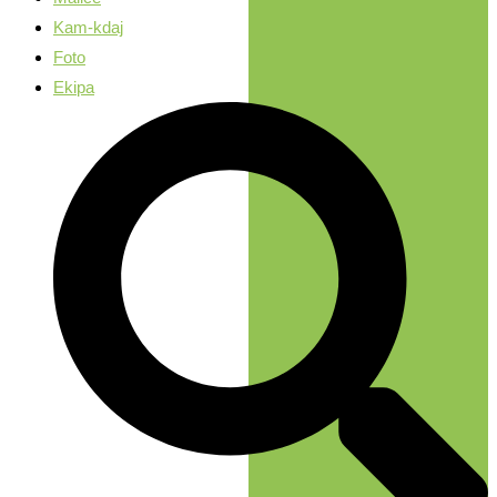
Kam-kdaj
Foto
Ekipa