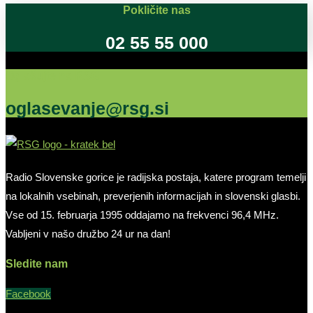
Pokličite nas
02 55 55 000
Oglašujte na RSG
oglasevanje@rsg.si
Radio Slovenske gorice je radijska postaja, katere program temelji
na lokalnih vsebinah, preverjenih informacijah in slovenski glasbi.
Vse od 15. februarja 1995 oddajamo na frekvenci 96,4 MHz.
Vabljeni v našo družbo 24 ur na dan!
Sledite nam
Facebook