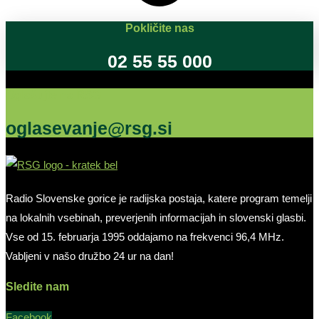
Pokličite nas
02 55 55 000
Oglašujte na RSG
oglasevanje@rsg.si
Radio Slovenske gorice je radijska postaja, katere program temelji
na lokalnih vsebinah, preverjenih informacijah in slovenski glasbi.
Vse od 15. februarja 1995 oddajamo na frekvenci 96,4 MHz.
Vabljeni v našo družbo 24 ur na dan!
Sledite nam
Facebook