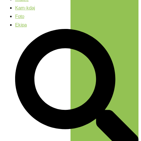
Kam-kdaj
Foto
Ekipa