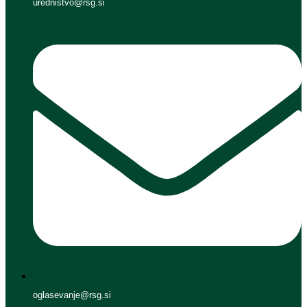
urednistvo@rsg.si
oglasevanje@rsg.si