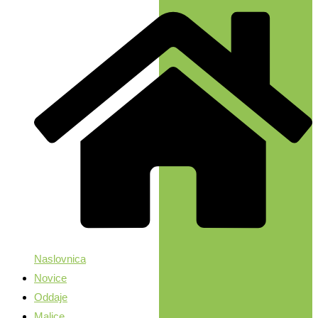
Naslovnica
Novice
Oddaje
Malice