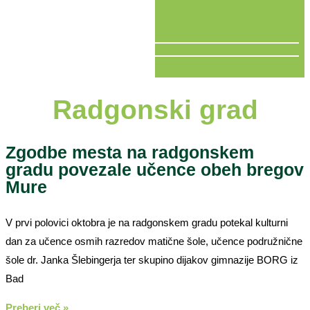
V ŽIVO
Radgonski grad
Zgodbe mesta na radgonskem
gradu povezale učence obeh bregov
Mure
V prvi polovici oktobra je na radgonskem gradu potekal kulturni
dan za učence osmih razredov matične šole, učence podružnične
šole dr. Janka Šlebingerja ter skupino dijakov gimnazije BORG iz
Bad
Preberi več »