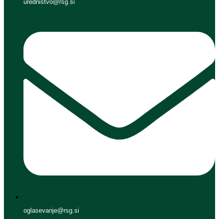
urednistvo@rsg.si
oglasevanje@rsg.si