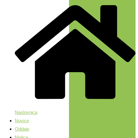
Naslovnica
Novice
Oddaje
Malice