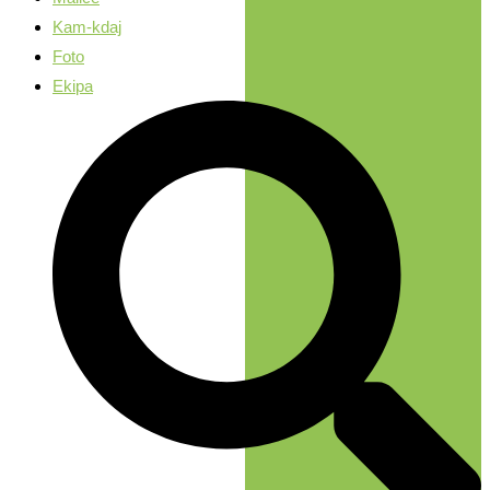
Kam-kdaj
Foto
Ekipa