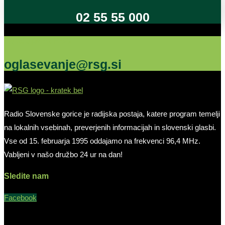
02 55 55 000
Oglašujte na RSG
oglasevanje@rsg.si
Radio Slovenske gorice je radijska postaja, katere program temelji
na lokalnih vsebinah, preverjenih informacijah in slovenski glasbi.
Vse od 15. februarja 1995 oddajamo na frekvenci 96,4 MHz.
Vabljeni v našo družbo 24 ur na dan!
Sledite nam
Facebook