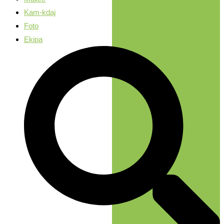
Kam-kdaj
Foto
Ekipa