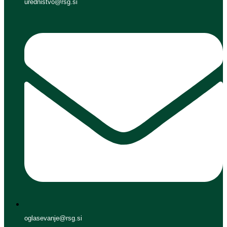
urednistvo@rsg.si
oglasevanje@rsg.si