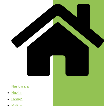
Naslovnica
Novice
Oddaje
Malice