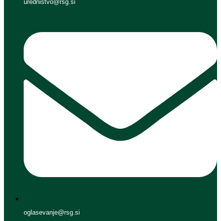
urednistvo@rsg.si
oglasevanje@rsg.si