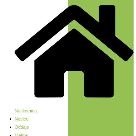
Naslovnica
Novice
Oddaje
Malice