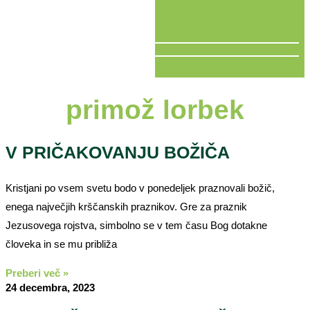
V ŽIVO
primož lorbek
V PRIČAKOVANJU BOŽIČA
Kristjani po vsem svetu bodo v ponedeljek praznovali božič,
enega največjih krščanskih praznikov. Gre za praznik
Jezusovega rojstva, simbolno se v tem času Bog dotakne
človeka in se mu približa
Preberi več »
24 decembra, 2023