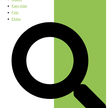
Kam-kdaj
Foto
Ekipa