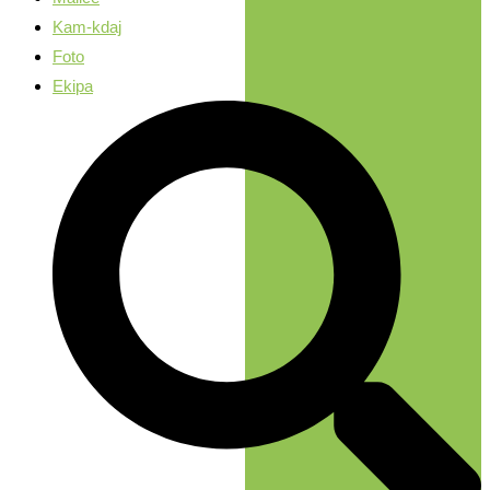
Kam-kdaj
Foto
Ekipa