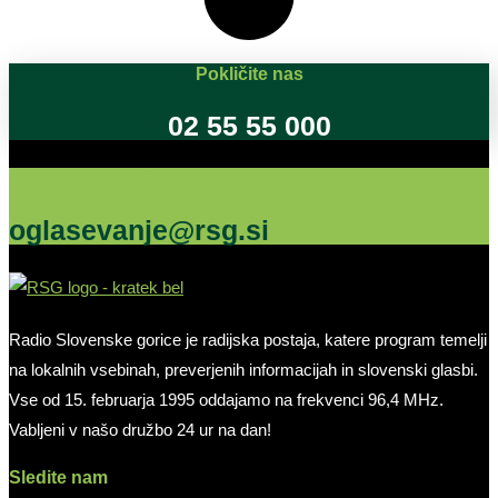
Pokličite nas
02 55 55 000
Oglašujte na RSG
oglasevanje@rsg.si
Radio Slovenske gorice je radijska postaja, katere program temelji
na lokalnih vsebinah, preverjenih informacijah in slovenski glasbi.
Vse od 15. februarja 1995 oddajamo na frekvenci 96,4 MHz.
Vabljeni v našo družbo 24 ur na dan!
Sledite nam