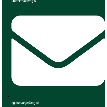
urednistvo@rsg.si
oglasevanje@rsg.si