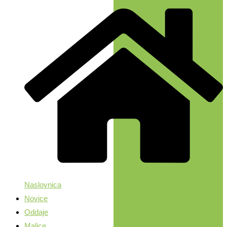
Naslovnica
Novice
Oddaje
Malice