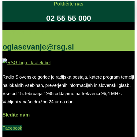
Pokličite nas
02 55 55 000
Oglašujte na RSG
oglasevanje@rsg.si
Radio Slovenske gorice je radijska postaja, katere program temelji
na lokalnih vsebinah, preverjenih informacijah in slovenski glasbi.
Vse od 15. februarja 1995 oddajamo na frekvenci 96,4 MHz.
Vabljeni v našo družbo 24 ur na dan!
Sledite nam
Facebook