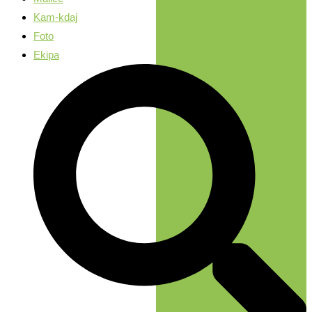
Kam-kdaj
Foto
Ekipa