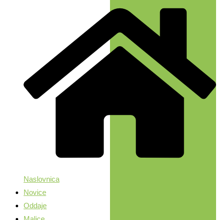
Naslovnica
Novice
Oddaje
Malice