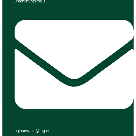
urednistvo@rsg.si
oglasevanje@rsg.si