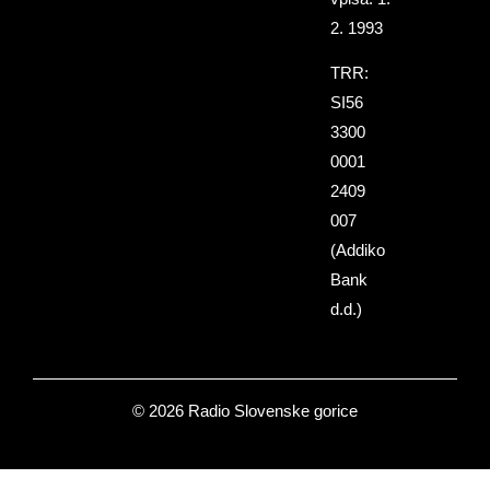
2. 1993
TRR:
SI56
3300
0001
2409
007
(Addiko
Bank
d.d.)
© 2026 Radio Slovenske gorice