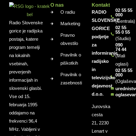
O nas
Kontakt
02 55 55
O radiu
RADIO
000
SLOVENSKE
(Centrala)
Radio Slovenske
Marketing
02 55
GORICE
gorice je radijska
55 0 55
Pravno
podjetje
(Studio)
postaja, katere
obvestilo
za
090
program temelji
74 44
informiranje,
Pravilnik o
na lokalnih
(Mali
radijsko
piškotkih
vsebinah,
oglasi)
in
02 55 55
preverjenih
Pravilnik o
000
televizijsko
informacijah in
(Oglaševa
zasebnosti
dejavnost
slovenski glasbi.
urednist
d.o.o.
oglaseva
Vse od 15.
februarja 1995
Jurovska
oddajamo na
cesta
frekvenci 96,4
21, 2230
MHz. Vabljeni v
Lenart v