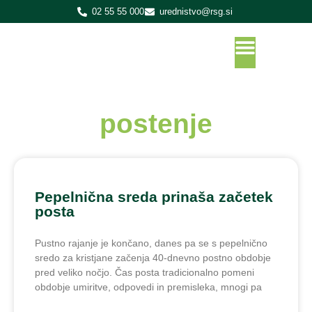
02 55 55 000
urednistvo@rsg.si
postenje
Pepelnična sreda prinaša začetek
posta
Pustno rajanje je končano, danes pa se s pepelnično
sredo za kristjane začenja 40-dnevno postno obdobje
pred veliko nočjo. Čas posta tradicionalno pomeni
obdobje umiritve, odpovedi in premisleka, mnogi pa