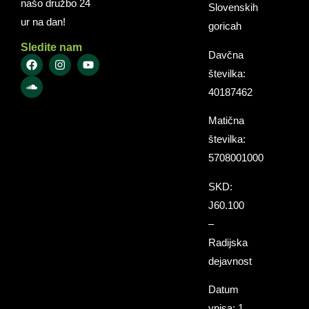
našo družbo 24
Slovenskih
ur na dan!
goricah
Sledite nam
Davčna
številka:
40187462
Matična
številka:
5708001000
SKD:
J60.100
–
Radijska
dejavnost
Datum
vpisa: 1.