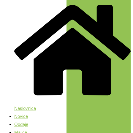
Naslovnica
Novice
Oddaje
Malice