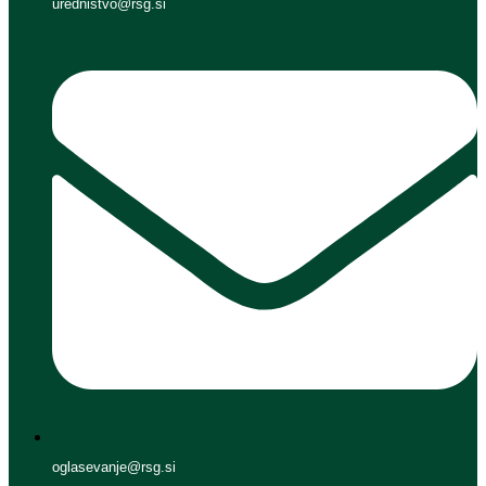
urednistvo@rsg.si
oglasevanje@rsg.si