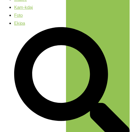
Kam-kdaj
Foto
Ekipa