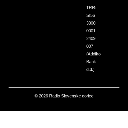
TRR:
SI56
3300
0001
2409
007
(Addiko
Bank
d.d.)
© 2026 Radio Slovenske gorice