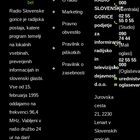
000
SLOVENSKE
(Centrala)
Radio Slovenske
Marketing
02 55
GORICE
gorice je radijska
55 0 55
Pravno
podjetje
(Studio)
postaja, katere
obvestilo
za
090
program temelji
74 44
informiranje,
Pravilnik o
na lokalnih
(Mali
radijsko
piškotkih
vsebinah,
oglasi)
in
02 55 55
preverjenih
Pravilnik o
000
televizijsko
informacijah in
(Oglaševa
zasebnosti
dejavnost
slovenski glasbi.
urednist
d.o.o.
oglaseva
Vse od 15.
februarja 1995
Jurovska
oddajamo na
cesta
frekvenci 96,4
21, 2230
MHz. Vabljeni v
Lenart v
našo družbo 24
Slovenskih
ur na dan!
goricah