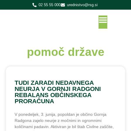
02 55 55 000
urednistvo@rsg.si
pomoč države
TUDI ZARADI NEDAVNEGA
NEURJA V GORNJI RADGONI
REBALANS OBČINSKEGA
PRORAČUNA
V ponedeljek, 3. junija, popoldan je občino Gornja
Radgona zajelo neurje z močnimi in ogromnimi
količinami padavin. Aktiviran je bil štab Civilne zaščite,