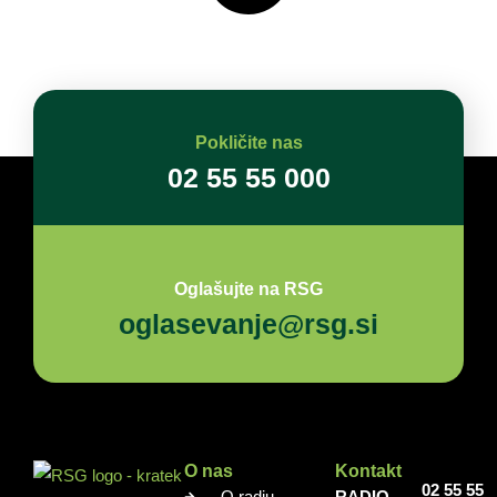
Pokličite nas
02 55 55 000
Oglašujte na RSG
oglasevanje@rsg.si
O nas
Kontakt
02 55 55
O radiu
RADIO