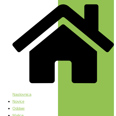
Naslovnica
Novice
Oddaje
Malice