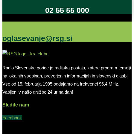
02 55 55 000
Oglašujte na RSG
oglasevanje@rsg.si
Radio Slovenske gorice je radijska postaja, katere program temelji
na lokalnih vsebinah, preverjenih informacijah in slovenski glasbi.
Vse od 15. februarja 1995 oddajamo na frekvenci 96,4 MHz.
Vabljeni v našo družbo 24 ur na dan!
Sledite nam
Facebook