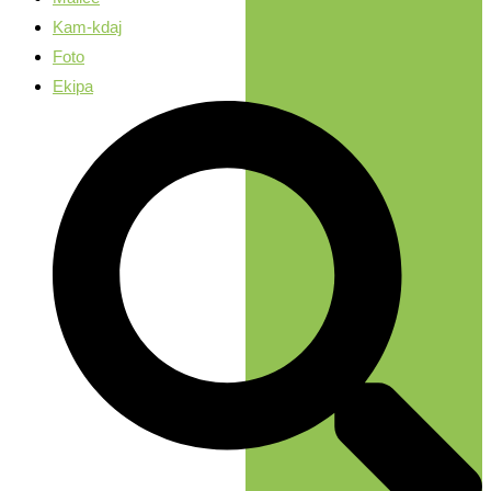
Kam-kdaj
Foto
Ekipa