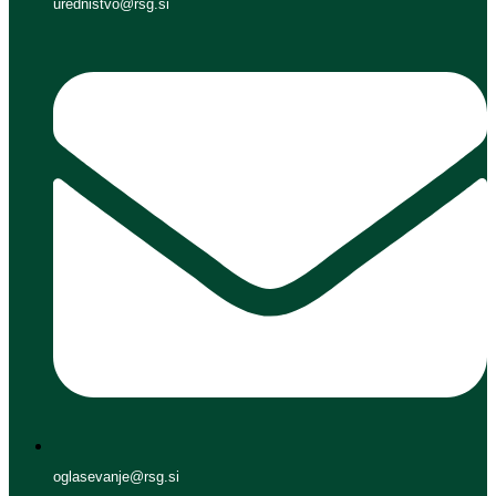
urednistvo@rsg.si
oglasevanje@rsg.si