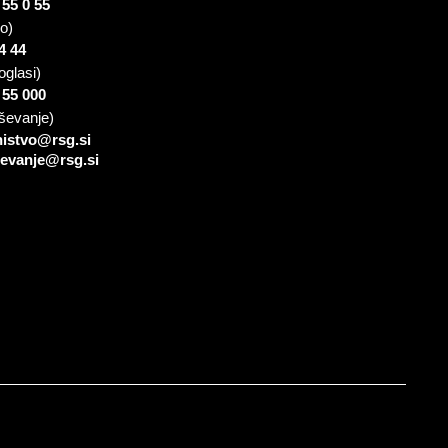
 55 0 55
io)
4 44
oglasi)
 55 000
ševanje)
nistvo@rsg.si
sevanje@rsg.si