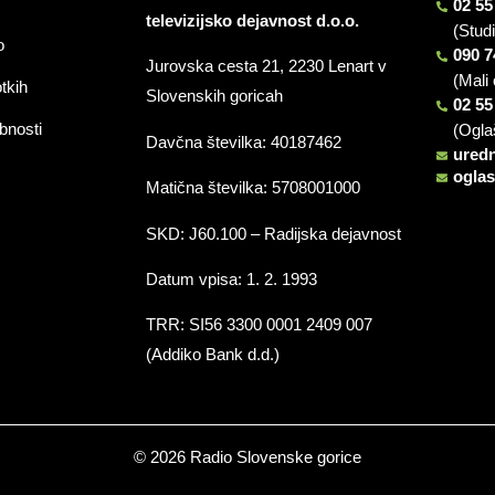
02 55
televizijsko dejavnost d.o.o.
(Stud
o
090 7
Jurovska cesta 21, 2230 Lenart v
(Mali 
otkih
Slovenskih goricah
02 55
bnosti
(Ogla
Davčna številka: 40187462
ured
ogla
Matična številka: 5708001000
SKD: J60.100 – Radijska dejavnost
Datum vpisa: 1. 2. 1993
TRR: SI56 3300 0001 2409 007
(Addiko Bank d.d.)
© 2026 Radio Slovenske gorice