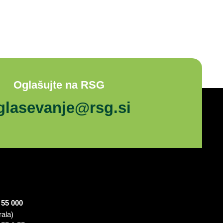
Oglašujte na RSG
glasevanje@rsg.si
 55 000
rala)