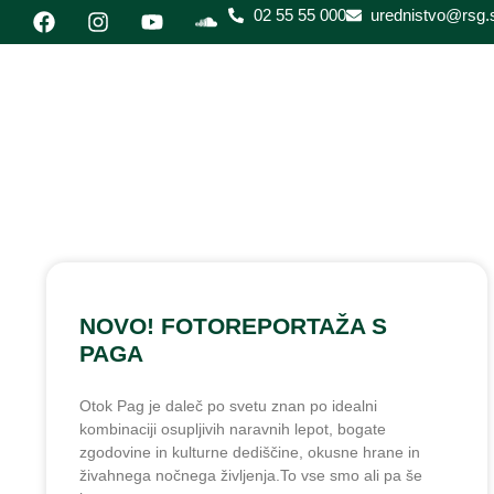
02 55 55 000
urednistvo@rsg.s
NOVO! FOTOREPORTAŽA S
PAGA
Otok Pag je daleč po svetu znan po idealni
kombinaciji osupljivih naravnih lepot, bogate
zgodovine in kulturne dediščine, okusne hrane in
živahnega nočnega življenja.To vse smo ali pa še