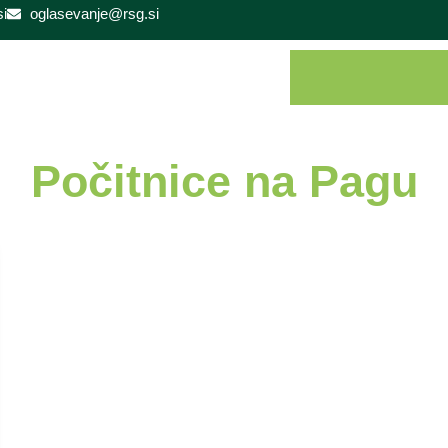
i
oglasevanje@rsg.si
Počitnice na Pagu